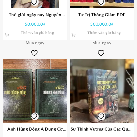
Thế giới ngày nay Nguyễn
Tư Trị Thông Giám PDF
Khắc Viện PDF
50.000,0
₫
500.000,0
₫
Thêm vào giỏ hàng
Thêm vào giỏ hàng
Mua ngay
Mua ngay
Anh Hùng Đông A Dựng Cờ
Sự Thịnh Vượng Của Các Quốc
Bình Mông PDF
Gia PDF