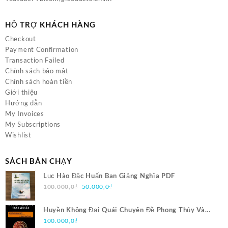
HỖ TRỢ KHÁCH HÀNG
Checkout
Payment Confirmation
Transaction Failed
Chính sách bảo mật
Chính sách hoàn tiền
Giới thiệu
Hướng dẫn
My Invoices
My Subscriptions
Wishlist
SÁCH BÁN CHẠY
Lục Hào Đặc Huấn Ban Giảng Nghĩa PDF
Giá
Giá
100.000,0
₫
50.000,0
₫
gốc
hiện
là:
tại
Huyền Không Đại Quái Chuyên Đề Phong Thủy Và
100.000,0₫.
là:
Trạch Nhật Pháp PDF
100.000,0
₫