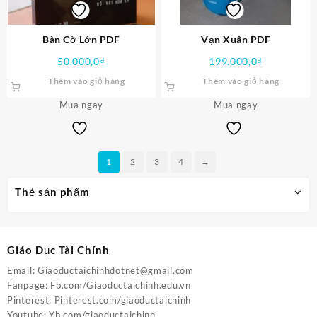
Bàn Cờ Lớn PDF
Vạn Xuân PDF
50.000,0
₫
199.000,0
₫
Thêm vào giỏ hàng
Thêm vào giỏ hàng
Mua ngay
Mua ngay
1
2
3
4
→
Thẻ sản phẩm
Giáo Dục Tài Chính
Email:
Giaoductaichinhdotnet@gmail.com
Fanpage:
Fb.com/Giaoductaichinh.edu.vn
Pinterest:
Pinterest.com/giaoductaichinh
Youtube:
Yb.com/giaoductaichinh