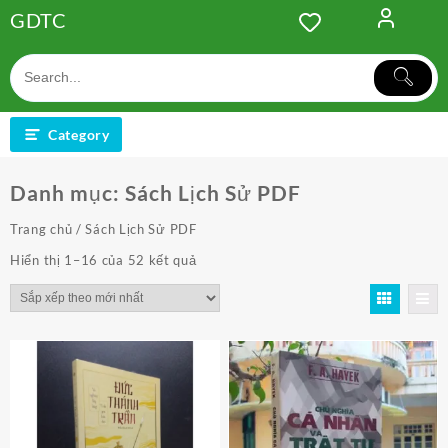
Skip
GDTC
to
content
Category
Danh mục:
Sách Lịch Sử PDF
Trang chủ
/ Sách Lịch Sử PDF
Đã
Hiển thị 1–16 của 52 kết quả
sắp
xếp
theo
mới
nhất