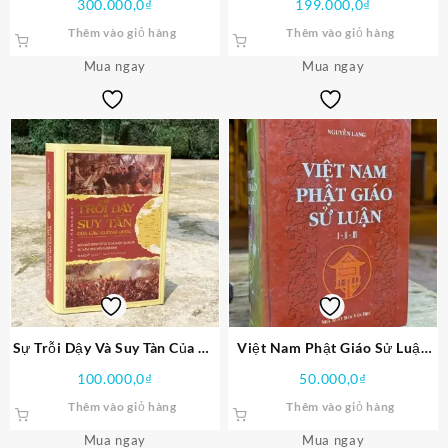
300.000,0
₫
199.000,0
₫
Thêm vào giỏ hàng
Thêm vào giỏ hàng
Mua ngay
Mua ngay
Sự Trỗi Dậy Và Suy Tàn Của Đế
Việt Nam Phật Giáo Sử Luận
Chế Thứ Ba PDF
PDF
100.000,0
₫
50.000,0
₫
Thêm vào giỏ hàng
Thêm vào giỏ hàng
Mua ngay
Mua ngay