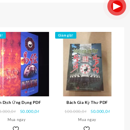
á!
Giảm giá!
h Dịch Ứng Dụng PDF
Bách Gia Kỳ Thư PDF
Giá
Giá
Giá
Giá
0.000,0
₫
50.000,0
₫
100.000,0
₫
50.000,0
₫
gốc
hiện
gốc
hiện
Mua ngay
Mua ngay
là:
tại
là:
tại
100.000,0₫.
là:
100.000,0₫.
là: