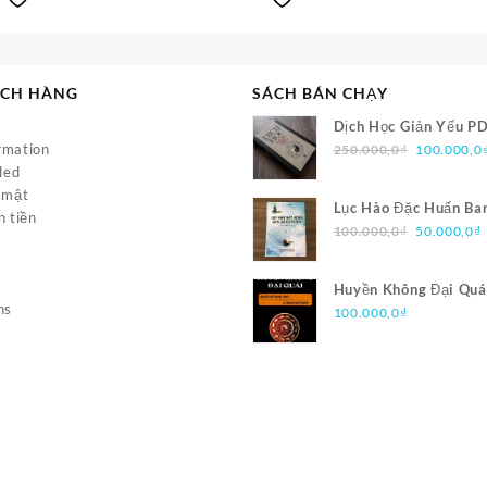
50.000,0₫.
50.000,0₫.
ÁCH HÀNG
SÁCH BÁN CHẠY
Dịch Học Giản Yếu P
Giá
rmation
250.000,0
₫
100.000,0
gốc
led
là:
 mật
Lục Hào Đặc Huấn Ba
250.000,0
n tiền
Giá
PDF
100.000,0
₫
50.000,0
₫
gốc
là:
t
Huyền Không Đại Quá
100.000,0
l
ns
Phong Thủy Và Trạch
100.000,0
₫
PDF