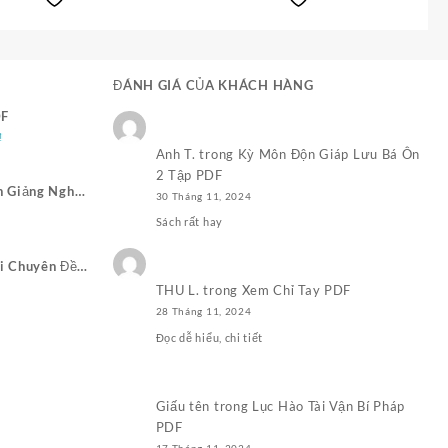
50.000,0₫.
50.000,0₫
ĐÁNH GIÁ CỦA KHÁCH HÀNG
DF
Giá
₫
Anh T.
trong
Kỳ Môn Độn Giáp Lưu Bá Ôn
hiện
2 Tập PDF
tại
n Giảng Nghĩa
30 Tháng 11, 2024
₫.
là:
Giá
100.000,0₫.
Sách rất hay
hiện
ại
i Chuyên Đề
₫.
à:
 Nhật Pháp
THU L.
trong
Xem Chỉ Tay PDF
50.000,0₫.
28 Tháng 11, 2024
Đọc dễ hiểu, chi tiết
Giấu tên
trong
Lục Hào Tài Vận Bí Pháp
PDF