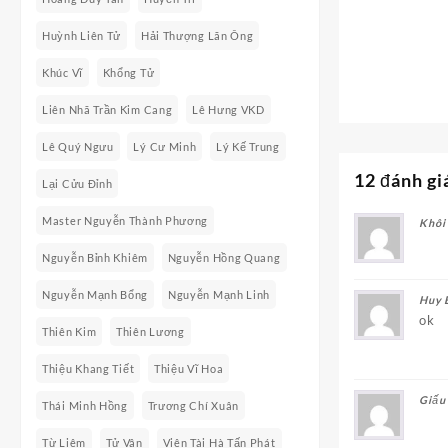
Huỳnh Liên Tử
Hải Thượng Lãn Ông
Khúc Vĩ
Khổng Tử
Liên Nhã Trần Kim Cang
Lê Hưng VKD
Lê Quý Ngưu
Lý Cư Minh
Lý Kế Trung
12 đánh gi
Lại Cửu Đỉnh
Master Nguyễn Thành Phương
Khôi
Nguyễn Bỉnh Khiêm
Nguyễn Hồng Quang
Nguyễn Mạnh Bổng
Nguyễn Mạnh Linh
Huy 
ok
Thiên Kim
Thiên Lương
Thiệu Khang Tiết
Thiệu Vĩ Hoa
Giấu
Thái Minh Hồng
Trương Chí Xuân
Từ Liêm
Tử Vân
Viên Tài Hà Tấn Phát