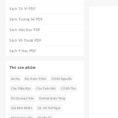
Sách Tử Vi PDF
Sách Tướng Số PDF
Sách Văn Học PDF
Sách Võ Thuật PDF
Sách Y Học PDF
Thẻ sản phẩm
An Hạ
Bùi Xuân Triêm
Chiến Nguyễn
Chu Thần Bân
Chu Tước Nhi
Cổ Đồ Thư
Dư Quang Châu
Dương Quân Tùng
Giả Bỉnh Nhiên
GS. Vũ Thế Ngọc
Hoàng Duy Tân
Huyền Trí