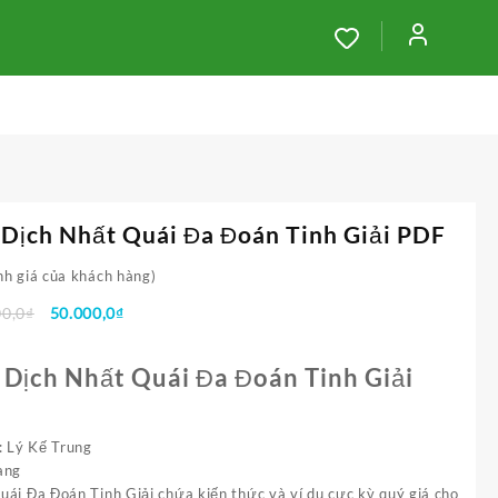
Dịch Nhất Quái Đa Đoán Tinh Giải PDF
h giá của khách hàng)
Giá
Giá
00,0
₫
50.000,0
₫
gốc
hiện
là:
tại
 Dịch Nhất Quái Đa Đoán Tinh Giải
100.000,0₫.
là:
50.000,0₫.
: Lý Kế Trung
ang
uái Đa Đoán Tinh Giải chứa kiến thức và ví dụ cực kỳ quý giá cho