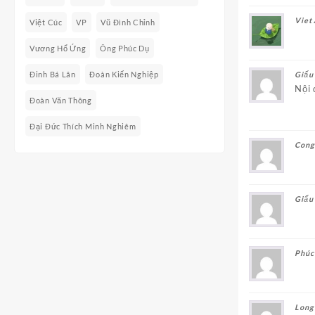
Viet
Việt Cúc
VP
Vũ Đình Chỉnh
Vương Hổ Ứng
Ông Phúc Dụ
Đinh Bá Lân
Đoàn Kiến Nghiệp
Giấu
Nội 
Đoàn Văn Thông
Đại Đức Thích Minh Nghiêm
Cong
Giấu
Phúc
Long