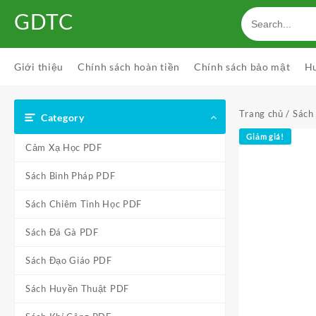
Skip
GDTC
to
content
Giới thiệu
Chính sách hoàn tiền
Chính sách bảo mật
H
Trang chủ
/
Sách
Category
Giảm giá!
Cảm Xạ Học PDF
Sách Binh Pháp PDF
Sách Chiêm Tinh Học PDF
Sách Đá Gà PDF
Sách Đạo Giáo PDF
Sách Huyền Thuật PDF