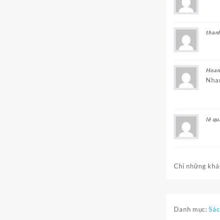
than
Hoan
Nhan
lê q
Chỉ những khác
Danh mục:
Sác