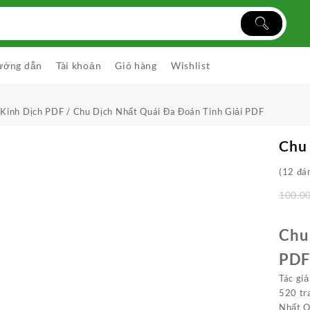
ướng dẫn
Tài khoản
Giỏ hàng
Wishlist
 Kinh Dịch PDF
/ Chu Dịch Nhất Quái Đa Đoán Tinh Giải PDF
Chu 
(
12
đán
100.0
Chu
PDF
Tác giả
520 tr
Nhất Q