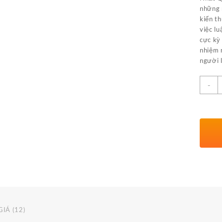
những 
kiến th
việc lu
cực kỳ 
nhiệm 
người 
S
-
l
IÁ (12)