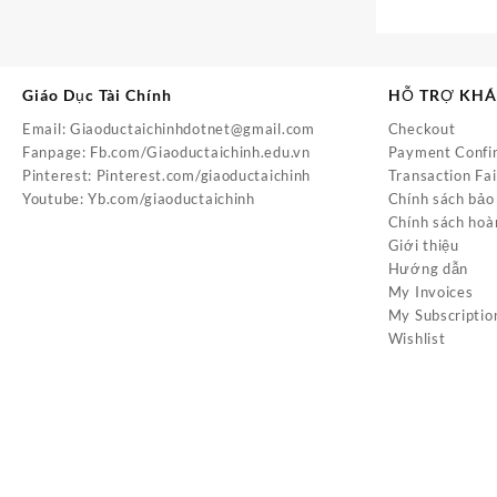
Giáo Dục Tài Chính
HỖ TRỢ KH
Email:
Giaoductaichinhdotnet@gmail.com
Checkout
Fanpage:
Fb.com/Giaoductaichinh.edu.vn
Payment Confi
Pinterest:
Pinterest.com/giaoductaichinh
Transaction Fai
Youtube:
Yb.com/giaoductaichinh
Chính sách bảo
Chính sách hoà
Giới thiệu
Hướng dẫn
My Invoices
My Subscriptio
Wishlist