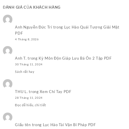
250.000,0₫.
là:
ĐÁNH GIÁ CỦA KHÁCH HÀNG
100.000,0₫.
Anh Nguyễn Đức Trí
trong
Lục Hào Quái Tượng Giải Mật
PDF
4 Tháng 8, 2026
Anh T.
trong
Kỳ Môn Độn Giáp Lưu Bá Ôn 2 Tập PDF
30 Tháng 11, 2024
Sách rất hay
THU L.
trong
Xem Chỉ Tay PDF
28 Tháng 11, 2024
Đọc dễ hiểu, chi tiết
Giấu tên
trong
Lục Hào Tài Vận Bí Pháp PDF