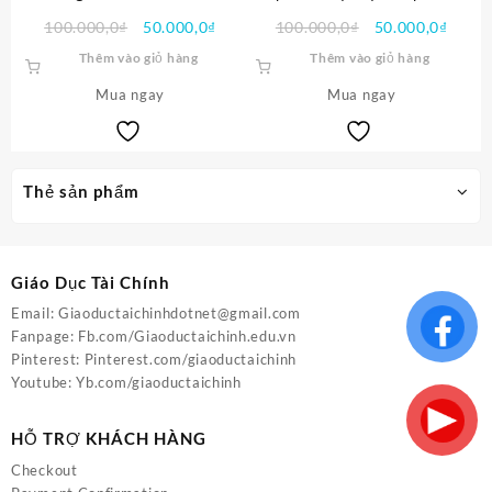
Học PDF
Giá
Giá
Giá
Giá
100.000,0
₫
50.000,0
₫
100.000,0
₫
50.000,0
₫
gốc
hiện
gốc
hiện
Thêm vào giỏ hàng
Thêm vào giỏ hàng
là:
tại
là:
tại
Mua ngay
100.000,0₫.
là:
Mua ngay
100.000,0₫.
là:
50.000,0₫.
50.00
Thẻ sản phẩm
Giáo Dục Tài Chính
Email:
Giaoductaichinhdotnet@gmail.com
Fanpage:
Fb.com/Giaoductaichinh.edu.vn
Pinterest:
Pinterest.com/giaoductaichinh
Youtube:
Yb.com/giaoductaichinh
HỖ TRỢ KHÁCH HÀNG
Checkout