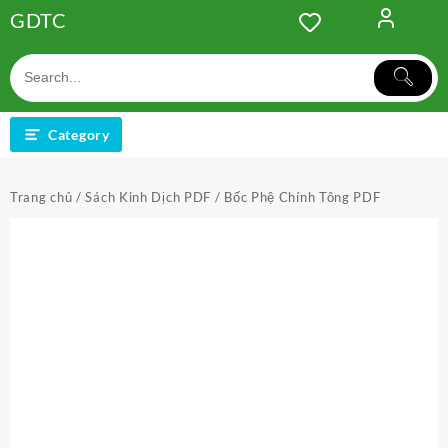
Skip
GDTC
to
content
Category
Trang chủ
/
Sách Kinh Dịch PDF
/ Bốc Phệ Chính Tông PDF