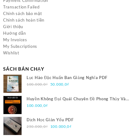
Payment Confirmation
Transaction Failed
Chính sách bảo mật
Chính sách hoàn tiền
Giới thiệu
Hướng dẫn
My Invoices
My Subscriptions
Wishlist
SÁCH BÁN CHẠY
Lục Hào Đặc Huấn Ban Giảng Nghĩa PDF
Giá
Giá
100.000,0
₫
50.000,0
₫
gốc
hiện
là:
tại
Huyền Không Đại Quái Chuyên Đề Phong Thủy Và
100.000,0₫.
là:
Trạch Nhật Pháp PDF
100.000,0
₫
50.000,0₫.
Dịch Học Giản Yếu PDF
Giá
Giá
250.000,0
₫
100.000,0
₫
gốc
hiện
là:
tại