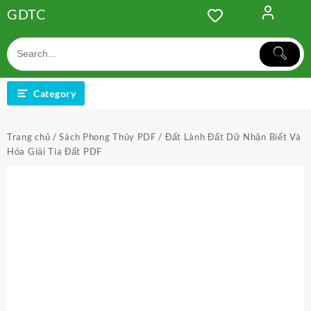
Skip
GDTC
to
content
Category
Trang chủ
/
Sách Phong Thủy PDF
/ Đất Lành Đất Dữ Nhận Biết Và
Hóa Giải Tia Đất PDF