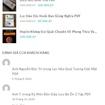
Dịch Học Giản Yếu PDF
Giá
Giá
250.000,0
₫
100.000,0
₫
gốc
hiện
là:
tại
Lục Hào Đặc Huấn Ban Giảng Nghĩa PDF
250.000,0₫.
là:
Giá
Giá
100.000,0
₫
50.000,0
₫
100.000,0₫.
gốc
hiện
là:
tại
Huyền Không Đại Quái Chuyên Đề Phong Thủy Và
100.000,0₫.
là:
Trạch Nhật Pháp PDF
100.000,0
₫
50.000,0₫.
ĐÁNH GIÁ CỦA KHÁCH HÀNG
Anh Nguyễn Đức Trí
trong
Lục Hào Quái Tượng Giải Mật
PDF
4 Tháng 8, 2026
Anh T.
trong
Kỳ Môn Độn Giáp Lưu Bá Ôn 2 Tập PDF
30 Tháng 11, 2024