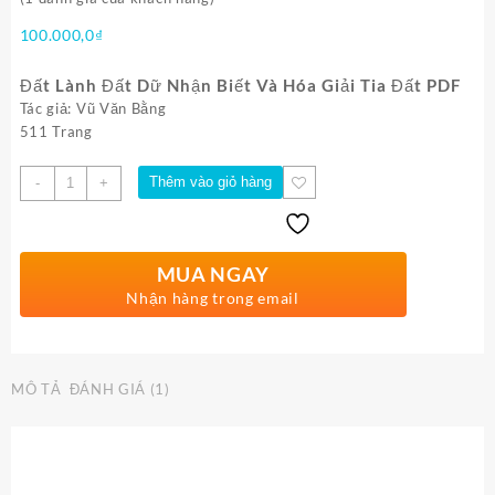
100.000,0
₫
Đất Lành Đất Dữ Nhận Biết Và Hóa Giải Tia Đất PDF
Tác giả: Vũ Văn Bằng
511 Trang
Số
Thêm vào giỏ hàng
-
+
lượng
MUA NGAY
Nhận hàng trong email
MÔ TẢ
ĐÁNH GIÁ (1)