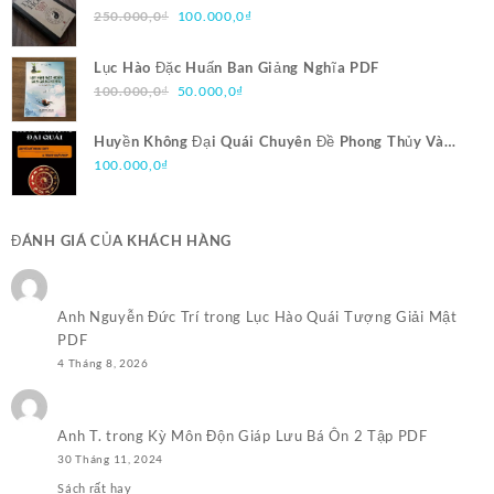
Giá
Giá
250.000,0
₫
100.000,0
₫
gốc
hiện
là:
tại
Lục Hào Đặc Huấn Ban Giảng Nghĩa PDF
250.000,0₫.
là:
Giá
Giá
100.000,0
₫
50.000,0
₫
100.000,0₫.
gốc
hiện
là:
tại
Huyền Không Đại Quái Chuyên Đề Phong Thủy Và
100.000,0₫.
là:
Trạch Nhật Pháp PDF
100.000,0
₫
50.000,0₫.
ĐÁNH GIÁ CỦA KHÁCH HÀNG
Anh Nguyễn Đức Trí
trong
Lục Hào Quái Tượng Giải Mật
PDF
4 Tháng 8, 2026
Anh T.
trong
Kỳ Môn Độn Giáp Lưu Bá Ôn 2 Tập PDF
30 Tháng 11, 2024
Sách rất hay