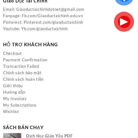
Giáo Dục Tài Chính
Email:
Giaoductaichinhdotnet@gmail.com
Fanpage:
Fb.com/Giaoductaichinh.edu.vn
Pinterest:
Pinterest.com/giaoductaichinh
Youtube:
Yb.com/giaoductaichinh
HỖ TRỢ KHÁCH HÀNG
Checkout
Payment Confirmation
Transaction Failed
Chính sách bảo mật
Chính sách hoàn tiền
Giới thiệu
Hướng dẫn
My Invoices
My Subscriptions
Wishlist
SÁCH BÁN CHẠY
Dịch Học Giản Yếu PDF