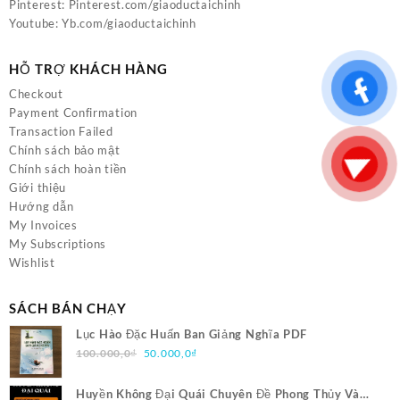
Pinterest:
Pinterest.com/giaoductaichinh
Youtube:
Yb.com/giaoductaichinh
HỖ TRỢ KHÁCH HÀNG
Checkout
Payment Confirmation
Transaction Failed
Chính sách bảo mật
Chính sách hoàn tiền
Giới thiệu
Hướng dẫn
My Invoices
My Subscriptions
Wishlist
SÁCH BÁN CHẠY
Lục Hào Đặc Huấn Ban Giảng Nghĩa PDF
Giá
Giá
100.000,0
₫
50.000,0
₫
gốc
hiện
là:
tại
Huyền Không Đại Quái Chuyên Đề Phong Thủy Và