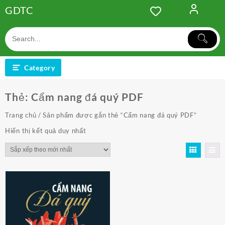
Skip
GDTC
to
content
Category
Thẻ:
Cẩm nang đá quý PDF
Trang chủ
/ Sản phẩm được gắn thẻ “Cẩm nang đá quý PDF”
Hiển thị kết quả duy nhất