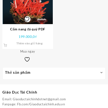
Cẩm nang đá quý PDF
199.000,0
₫
Thêm vào giỏ hàng
Mua ngay
Thẻ sản phẩm
Giáo Dục Tài Chính
Email:
Giaoductaichinhdotnet@gmail.com
Fanpage:
Fb.com/Giaoductaichinh.edu.vn