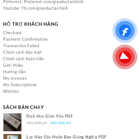
Pinterest:
Pinterest.com/giaoductaichinh
Youtube:
Yb.com/giaoductaichinh
HỖ TRỢ KHÁCH HÀNG
Checkout
Payment Confirmation
Transaction Failed
Chính sách bảo mật
Chính sách hoàn tiền
Giới thiệu
Hướng dẫn
My Invoices
My Subscriptions
Wishlist
SÁCH BÁN CHẠY
Dịch Học Giản Yếu PDF
Giá
Giá
250.000,0
₫
100.000,0
₫
gốc
hiện
là:
tại
Lục Hào Đặc Huấn Ban Giảng Nghĩa PDF