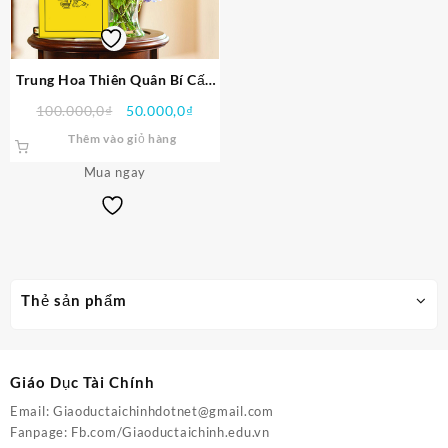
Trung Hoa Thiên Quân Bí Cấp
PDF
Giá
Giá
100.000,0
₫
50.000,0
₫
gốc
hiện
Thêm vào giỏ hàng
là:
tại
Mua ngay
100.000,0₫.
là:
50.000,0₫.
Thẻ sản phẩm
Giáo Dục Tài Chính
Email:
Giaoductaichinhdotnet@gmail.com
Fanpage:
Fb.com/Giaoductaichinh.edu.vn