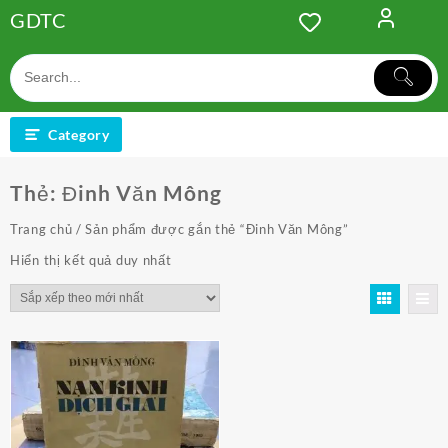
Skip
GDTC
to
content
Category
Thẻ:
Đinh Văn Mông
Trang chủ
/ Sản phẩm được gắn thẻ “Đinh Văn Mông”
Hiển thị kết quả duy nhất