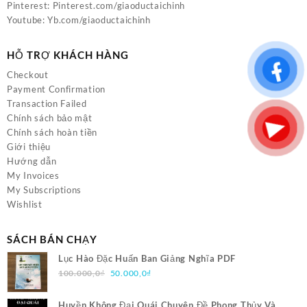
Pinterest:
Pinterest.com/giaoductaichinh
Youtube:
Yb.com/giaoductaichinh
HỖ TRỢ KHÁCH HÀNG
Checkout
Payment Confirmation
Transaction Failed
Chính sách bảo mật
Chính sách hoàn tiền
Giới thiệu
Hướng dẫn
My Invoices
My Subscriptions
Wishlist
SÁCH BÁN CHẠY
Lục Hào Đặc Huấn Ban Giảng Nghĩa PDF
Giá
Giá
100.000,0
₫
50.000,0
₫
gốc
hiện
là:
tại
Huyền Không Đại Quái Chuyên Đề Phong Thủy Và