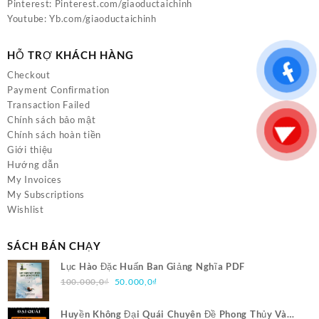
Pinterest:
Pinterest.com/giaoductaichinh
Youtube:
Yb.com/giaoductaichinh
HỖ TRỢ KHÁCH HÀNG
Checkout
Payment Confirmation
Transaction Failed
Chính sách bảo mật
Chính sách hoàn tiền
Giới thiệu
Hướng dẫn
My Invoices
My Subscriptions
Wishlist
SÁCH BÁN CHẠY
Lục Hào Đặc Huấn Ban Giảng Nghĩa PDF
Giá
Giá
100.000,0
₫
50.000,0
₫
gốc
hiện
là:
tại
Huyền Không Đại Quái Chuyên Đề Phong Thủy Và