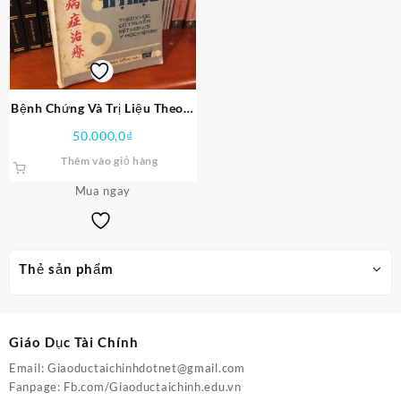
Bệnh Chứng Và Trị Liệu Theo Y
Học Cổ Truyền Kết Hợp Với Y
50.000,0
₫
Học Hiện Đại PDF
Thêm vào giỏ hàng
Mua ngay
Thẻ sản phẩm
Giáo Dục Tài Chính
Email:
Giaoductaichinhdotnet@gmail.com
Fanpage:
Fb.com/Giaoductaichinh.edu.vn