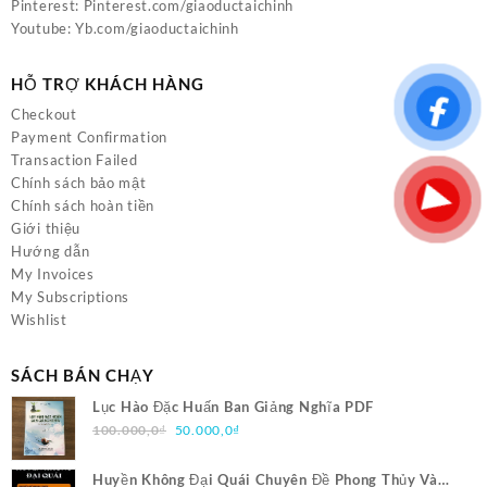
Pinterest:
Pinterest.com/giaoductaichinh
Youtube:
Yb.com/giaoductaichinh
HỖ TRỢ KHÁCH HÀNG
Checkout
Payment Confirmation
Transaction Failed
Chính sách bảo mật
Chính sách hoàn tiền
Giới thiệu
Hướng dẫn
My Invoices
My Subscriptions
Wishlist
SÁCH BÁN CHẠY
Lục Hào Đặc Huấn Ban Giảng Nghĩa PDF
Giá
Giá
100.000,0
₫
50.000,0
₫
gốc
hiện
là:
tại
Huyền Không Đại Quái Chuyên Đề Phong Thủy Và