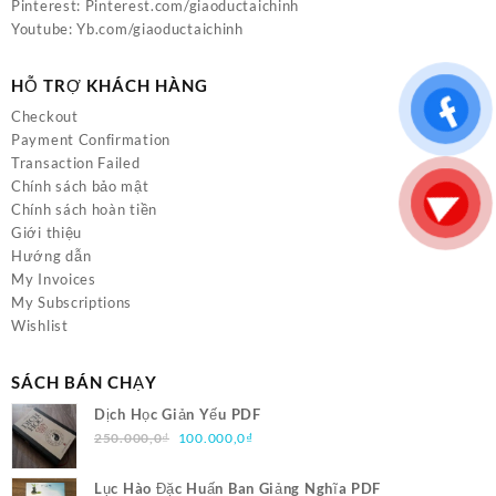
Pinterest:
Pinterest.com/giaoductaichinh
Youtube:
Yb.com/giaoductaichinh
HỖ TRỢ KHÁCH HÀNG
Checkout
Payment Confirmation
Transaction Failed
Chính sách bảo mật
Chính sách hoàn tiền
Giới thiệu
Hướng dẫn
My Invoices
My Subscriptions
Wishlist
SÁCH BÁN CHẠY
Dịch Học Giản Yếu PDF
Giá
Giá
250.000,0
₫
100.000,0
₫
gốc
hiện
là:
tại
Lục Hào Đặc Huấn Ban Giảng Nghĩa PDF