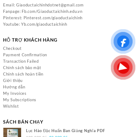
Email:
Giaoductaichinhdotnet@gmail.com
Fanpage:
Fb.com/Giaoductaichinh.edu.vn
Pinterest:
Pinterest.com/giaoductaichinh
Youtube:
Yb.com/giaoductaichinh
HỖ TRỢ KHÁCH HÀNG
Checkout
Payment Confirmation
Transaction Failed
Chính sách bảo mật
Chính sách hoàn tiền
Giới thiệu
Hướng dẫn
My Invoices
My Subscriptions
Wishlist
SÁCH BÁN CHẠY
Lục Hào Đặc Huấn Ban Giảng Nghĩa PDF
Giá
Giá