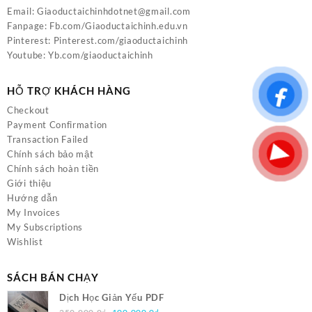
Email:
Giaoductaichinhdotnet@gmail.com
Fanpage:
Fb.com/Giaoductaichinh.edu.vn
Pinterest:
Pinterest.com/giaoductaichinh
Youtube:
Yb.com/giaoductaichinh
HỖ TRỢ KHÁCH HÀNG
Checkout
Payment Confirmation
Transaction Failed
Chính sách bảo mật
Chính sách hoàn tiền
Giới thiệu
Hướng dẫn
My Invoices
My Subscriptions
Wishlist
SÁCH BÁN CHẠY
Dịch Học Giản Yếu PDF
Giá
Giá