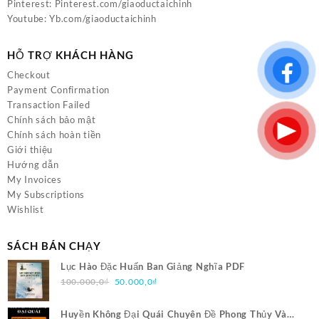
Pinterest:
Pinterest.com/giaoductaichinh
Youtube:
Yb.com/giaoductaichinh
HỖ TRỢ KHÁCH HÀNG
Checkout
Payment Confirmation
Transaction Failed
Chính sách bảo mật
Chính sách hoàn tiền
Giới thiệu
Hướng dẫn
My Invoices
My Subscriptions
Wishlist
SÁCH BÁN CHẠY
Lục Hào Đặc Huấn Ban Giảng Nghĩa PDF
Giá
Giá
100.000,0
₫
50.000,0
₫
gốc
hiện
là:
tại
Huyền Không Đại Quái Chuyên Đề Phong Thủy Và