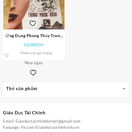
Ứng Dụng Phong Thủy Trong
Phun Xăm Và Phẫu Thuật
50.000,0
₫
Thẩm Mỹ PDF
Thêm vào giỏ hàng
Mua ngay
Thẻ sản phẩm
Giáo Dục Tài Chính
Email:
Giaoductaichinhdotnet@gmail.com
Fanpage:
Fb.com/Giaoductaichinh.edu.vn