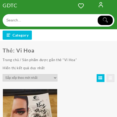
Skip
GDTC
to
content
Category
Thẻ:
Vi Hoa
Trang chủ
/ Sản phẩm được gắn thẻ “Vi Hoa”
Hiển thị kết quả duy nhất