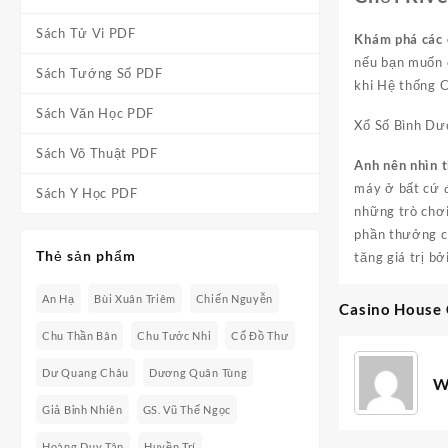
Sách Tử Vi PDF
Khám phá các c
nếu bạn muốn c
Sách Tướng Số PDF
khi Hệ thống C
Sách Văn Học PDF
Xổ Số Bình Dư
Sách Võ Thuật PDF
Anh nên nhìn t
máy ở bất cứ đ
Sách Y Học PDF
những trò chơi
phần thưởng câ
Thẻ sản phẩm
tăng giá trị bở
An Hạ
Bùi Xuân Triêm
Chiến Nguyễn
Casino House 
Điều
Chu Thần Bân
Chu Tước Nhi
Cổ Đồ Thư
hướng
Dư Quang Châu
Dương Quân Tùng
bài
W
Giả Bỉnh Nhiên
GS. Vũ Thế Ngọc
viết
Hoàng Duy Tân
Huyền Trí