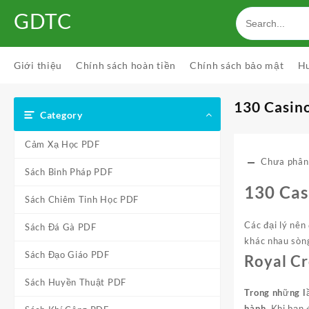
Skip
GDTC
to
content
Giới thiệu
Chính sách hoàn tiền
Chính sách bảo mật
H
130 Casin
Category
Cảm Xạ Học PDF
Chưa phân 
Sách Binh Pháp PDF
130 Cas
Sách Chiêm Tinh Học PDF
Các đại lý nên
Sách Đá Gà PDF
khác nhau sòng
Sách Đạo Giáo PDF
Royal C
Sách Huyền Thuật PDF
Trong những lầ
hành.
Khi bạn 