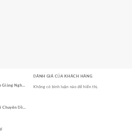
ĐÁNH GIÁ CỦA KHÁCH HÀNG
n Giảng Nghĩa
Không có bình luận nào để hiển thị.
Giá
hiện
ại
i Chuyên Đề
₫.
à:
 Nhật Pháp
50.000,0₫.
DF