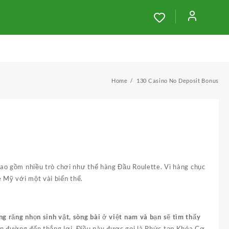
Home
130 Casino No Deposit Bonus
 bao gồm nhiều trò chơi như thế hàng Đầu Roulette. Vì hàng chục
 Mỹ với một vài biến thể.
ng răng nhọn sinh vật, sòng bài ở việt nam và bạn sẽ tìm thấy
ên đường đến thắng lợi. Điều này được gọi là Phức tạp Khóa Cơ,