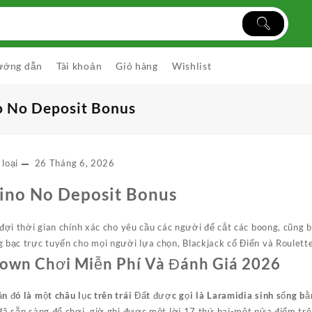
ướng dẫn
Tài khoản
Giỏ hàng
Wishlist
o No Deposit Bonus
loại
26 Tháng 6, 2026
ino No Deposit Bonus
 đợi thời gian chính xác cho yêu cầu các người để cắt các boong, cũng
 bạc trực tuyến cho mọi người lựa chọn, Blackjack cổ Điển và Roulette
rown Chơi Miễn Phí Và Đánh Giá 2026
n đó là một châu lục trên trái Đất được gọi là Laramidia sinh sống bằ
đã sẵn sàng để chơi, giờ ghi được một lời 17 thứ hai-một nửa điểm tr