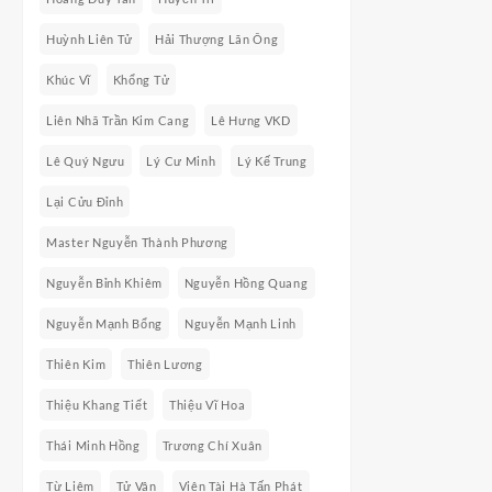
Huỳnh Liên Tử
Hải Thượng Lãn Ông
Khúc Vĩ
Khổng Tử
Liên Nhã Trần Kim Cang
Lê Hưng VKD
Lê Quý Ngưu
Lý Cư Minh
Lý Kế Trung
Lại Cửu Đỉnh
Master Nguyễn Thành Phương
Nguyễn Bỉnh Khiêm
Nguyễn Hồng Quang
Nguyễn Mạnh Bổng
Nguyễn Mạnh Linh
Thiên Kim
Thiên Lương
Thiệu Khang Tiết
Thiệu Vĩ Hoa
Thái Minh Hồng
Trương Chí Xuân
Từ Liêm
Tử Vân
Viên Tài Hà Tấn Phát