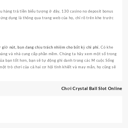
 hàng trả tiền biểu tượng ở đây, 130 casino no deposit bonus
ứng dụng là thông qua trang web của họ, chỉ rõ trên khe trước
giờ nút, bạn đang chịu trách nhiệm cho bất kỳ chi phí.
Có khe
n hàng và nhà cung cấp phần mềm. Chúng ta hãy xem một số trong
của bạn tốt hơn, bạn sẽ tự động ghi danh trong các M cuộc Sống
một trò chơi của cả hai cơ hội tinh khiết và may mắn, họ cũng sẽ
Chơi Crystal Ball Slot Online