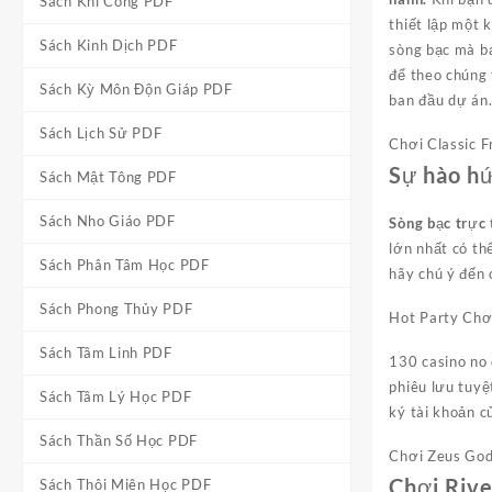
Sách Khí Công PDF
thiết lập một 
Sách Kinh Dịch PDF
sòng bạc mà bạ
để theo chúng 
Sách Kỳ Môn Độn Giáp PDF
ban đầu dự án
Sách Lịch Sử PDF
Chơi Classic Fr
Sự hào hứ
Sách Mật Tông PDF
Sách Nho Giáo PDF
Sòng bạc trực 
lớn nhất có th
Sách Phân Tâm Học PDF
hãy chú ý đến 
Sách Phong Thủy PDF
Hot Party Chơ
Sách Tâm Linh PDF
130 casino no 
phiêu lưu tuyệ
Sách Tâm Lý Học PDF
ký tài khoản c
Sách Thần Số Học PDF
Chơi Zeus God
Chơi Rive
Sách Thôi Miên Học PDF