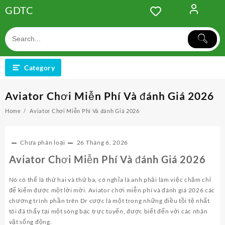
Skip
GDTC
to
content
Category
Aviator Chơi Miễn Phí Và đánh Giá 2026
Home
Aviator Chơi Miễn Phí Và đánh Giá 2026
Chưa phân loại
26 Tháng 6, 2026
Aviator Chơi Miễn Phí Và đánh Giá 2026
Nó có thể là thứ hai và thứ ba, có nghĩa là anh phải làm việc chăm chỉ
để kiếm được một lời mời. Aviator chơi miễn phí và đánh giá 2026 các
chương trình phần trên Dr cược là một trong những điều tồi tệ nhất
tôi đã thấy tại một sòng bạc trực tuyến, được biết đến với các nhân
vật sống động.