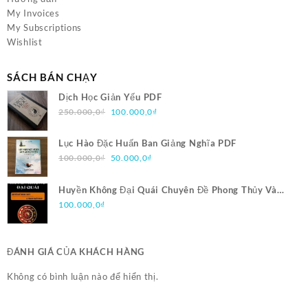
My Invoices
My Subscriptions
Wishlist
SÁCH BÁN CHẠY
Dịch Học Giản Yếu PDF
Giá
Giá
250.000,0
₫
100.000,0
₫
gốc
hiện
là:
tại
Lục Hào Đặc Huấn Ban Giảng Nghĩa PDF
250.000,0₫.
là:
Giá
Giá
100.000,0
₫
50.000,0
₫
100.000,0₫.
gốc
hiện
là:
tại
Huyền Không Đại Quái Chuyên Đề Phong Thủy Và
100.000,0₫.
là:
Trạch Nhật Pháp PDF
100.000,0
₫
50.000,0₫.
ĐÁNH GIÁ CỦA KHÁCH HÀNG
Không có bình luận nào để hiển thị.