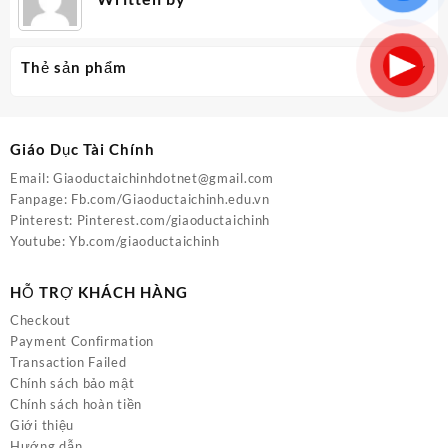
Thẻ sản phẩm
Giáo Dục Tài Chính
Email:
Giaoductaichinhdotnet@gmail.com
Fanpage:
Fb.com/Giaoductaichinh.edu.vn
Pinterest:
Pinterest.com/giaoductaichinh
Youtube:
Yb.com/giaoductaichinh
HỖ TRỢ KHÁCH HÀNG
Checkout
Payment Confirmation
Transaction Failed
Chính sách bảo mật
Chính sách hoàn tiền
Giới thiệu
Hướng dẫn