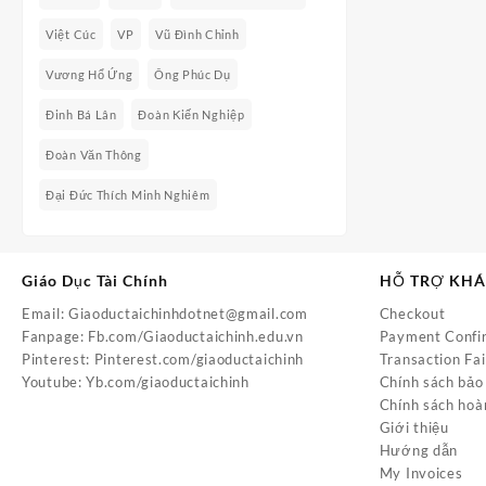
Việt Cúc
VP
Vũ Đình Chỉnh
Vương Hổ Ứng
Ông Phúc Dụ
Đinh Bá Lân
Đoàn Kiến Nghiệp
Đoàn Văn Thông
Đại Đức Thích Minh Nghiêm
Giáo Dục Tài Chính
HỖ TRỢ KH
Email:
Giaoductaichinhdotnet@gmail.com
Checkout
Fanpage:
Fb.com/Giaoductaichinh.edu.vn
Payment Confi
Pinterest:
Pinterest.com/giaoductaichinh
Transaction Fai
Youtube:
Yb.com/giaoductaichinh
Chính sách bảo
Chính sách hoà
Giới thiệu
Hướng dẫn
My Invoices