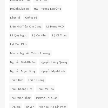
Huỳnh Liên Tử
Hải Thượng Lãn Ông
Khúc Vĩ
Khổng Tử
Liên Nhã Trần Kim Cang
Lê Hưng VKD
Lê Quý Ngưu
Lý Cư Minh
Lý Kế Trung
Lại Cửu Đỉnh
Master Nguyễn Thành Phương
Nguyễn Bỉnh Khiêm
Nguyễn Hồng Quang
Nguyễn Mạnh Bổng
Nguyễn Mạnh Linh
Thiên Kim
Thiên Lương
Thiệu Khang Tiết
Thiệu Vĩ Hoa
Thái Minh Hồng
Trương Chí Xuân
Từ Liêm
Tử Vân
Viên Tài Hà Tấn Phát