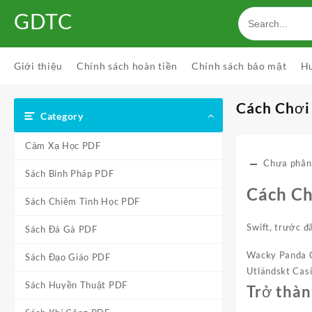
Skip
GDTC
to
content
Giới thiệu
Chính sách hoàn tiền
Chính sách bảo mật
H
Cách Chơi
Category
Cảm Xạ Học PDF
Chưa phân 
Sách Binh Pháp PDF
Cách Ch
Sách Chiêm Tinh Học PDF
Swift, trước đ
Sách Đá Gà PDF
Wacky Panda C
Sách Đạo Giáo PDF
Utländskt Cas
Sách Huyền Thuật PDF
Trở thàn