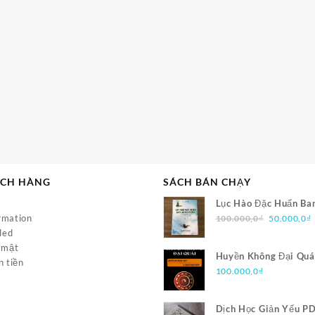
ÁCH HÀNG
SÁCH BÁN CHẠY
Lục Hào Đặc Huấn Ba
Giá
rmation
PDF
100.000,0
₫
50.000,0
₫
gốc
led
là:
t
 mật
Huyền Không Đại Quá
100.000,0
l
n tiền
Phong Thủy Và Trạch
100.000,0
₫
PDF
Dịch Học Giản Yếu P