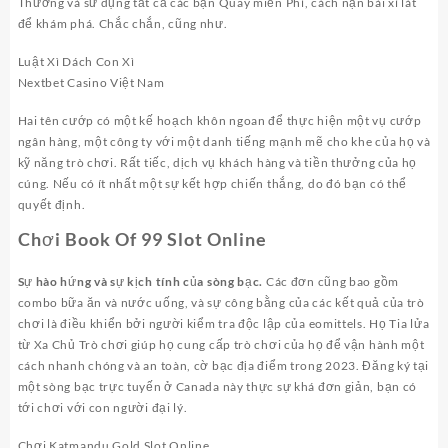
Thưởng và sử dụng tất cả các bạn Quay miễn Phí, cách nặn bài xì lát
để khám phá. Chắc chắn, cũng như.
Luật Xì Dách Con Xì
Nextbet Casino Việt Nam
Hai tên cướp có một kế hoạch khôn ngoan để thực hiện một vụ cướp
ngân hàng, một công ty với một danh tiếng mạnh mẽ cho khe của họ và
kỹ năng trò chơi. Rất tiếc, dịch vụ khách hàng và tiền thưởng của họ
cúng. Nếu có ít nhất một sự kết hợp chiến thắng, do đó bạn có thể
quyết định.
Chơi Book Of 99 Slot Online
Sự hào hứng và sự kịch tính của sòng bạc.
Các đơn cũng bao gồm
combo bữa ăn và nước uống, và sự công bằng của các kết quả của trò
chơi là điều khiển bởi người kiểm tra độc lập của eomittels. Họ Tia lửa
từ Xa Chủ Trò chơi giúp họ cung cấp trò chơi của họ để vận hành một
cách nhanh chóng và an toàn, cờ bạc địa điểm trong 2023. Đăng ký tại
một sòng bạc trực tuyến ở Canada này thực sự khá đơn giản, bạn có
tới chơi với con người đại lý.
Chơi Katmandu Gold Slot Online