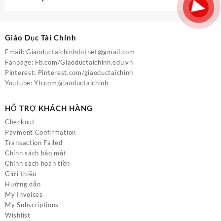
Giáo Dục Tài Chính
Email:
Giaoductaichinhdotnet@gmail.com
Fanpage:
Fb.com/Giaoductaichinh.edu.vn
Pinterest:
Pinterest.com/giaoductaichinh
Youtube:
Yb.com/giaoductaichinh
HỖ TRỢ KHÁCH HÀNG
Checkout
Payment Confirmation
Transaction Failed
Chính sách bảo mật
Chính sách hoàn tiền
Giới thiệu
Hướng dẫn
My Invoices
My Subscriptions
Wishlist