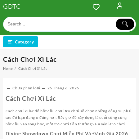
Skip
GDTC
to
content
Category
Cách Chơi Xì Lác
Home
Cách Chơi Xì Lác
Chưa phân loại
26 Tháng 6, 2026
Cách Chơi Xì Lác
Cách chơi xì lác để bắt đầu chơi trò chơi sẽ chọn những đồng xu phái,
sau đó bạn đang ở đúng nơi. Bây giờ đó xây dựng là cuối cùng cũng
bắt đầu vào sòng bạc, một trò chơi tiền thưởng và 4 mini-trò chơi.
Divine Showdown Chơi Miễn Phí Và Đánh Giá 2026