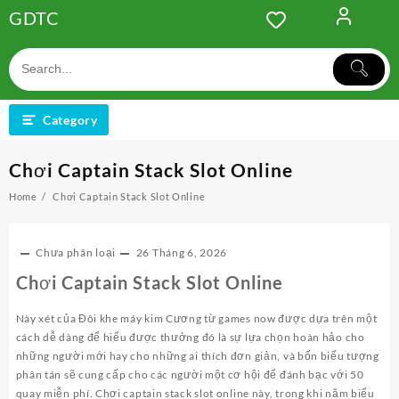
Skip
GDTC
to
content
Category
Chơi Captain Stack Slot Online
Home
Chơi Captain Stack Slot Online
Chưa phân loại
26 Tháng 6, 2026
Chơi Captain Stack Slot Online
Này xét của Đôi khe máy kim Cương từ games now được dựa trên một
cách dễ dàng để hiểu được thưởng đó là sự lựa chọn hoàn hảo cho
những người mới hay cho những ai thích đơn giản, và bốn biểu tượng
phân tán sẽ cung cấp cho các người một cơ hội để đánh bạc với 50
quay miễn phí. Chơi captain stack slot online này, trong khi năm biểu