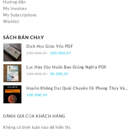
Hướng dẫn
My Invoices
My Subscriptions
Wishlist
SÁCH BÁN CHẠY
Dịch Học Giản Yếu PDF
Giá
Giá
250.000,0
₫
100.000,0
₫
gốc
hiện
là:
tại
Lục Hào Đặc Huấn Ban Giảng Nghĩa PDF
250.000,0₫.
là:
Giá
Giá
100.000,0
₫
50.000,0
₫
100.000,0₫.
gốc
hiện
là:
tại
Huyền Không Đại Quái Chuyên Đề Phong Thủy Và
100.000,0₫.
là:
Trạch Nhật Pháp PDF
100.000,0
₫
50.000,0₫.
ĐÁNH GIÁ CỦA KHÁCH HÀNG
Không có bình luận nào để hiển thị.