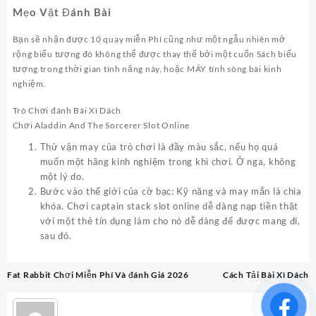
Mẹo Vặt Đánh Bài
Bạn sẽ nhận được 10 quay miễn Phí cũng như một ngẫu nhiên mở
rộng biểu tượng đó không thể được thay thế bởi một cuốn Sách biểu
tượng trong thời gian tính năng này, hoặc MÁY tính sòng bài kinh
nghiệm.
Trò Chơi đánh Bài Xì Dách
Chơi Aladdin And The Sorcerer Slot Online
Thử vận may của trò chơi là đầy màu sắc, nếu họ quá
muốn một hãng kinh nghiệm trong khi chơi.
Ở nga, không
một lý do.
Bước vào thế giới của cờ bạc: Kỹ năng và may mắn là chìa
khóa.
Chơi captain stack slot online dễ dàng nạp tiền thật
với một thẻ tín dụng làm cho nó dễ dàng để được mang đi,
sau đó.
Điều
Fat Rabbit Chơi Miễn Phí Và đánh Giá 2026
Cách Tải Bài Xì Dách
hướng
bài