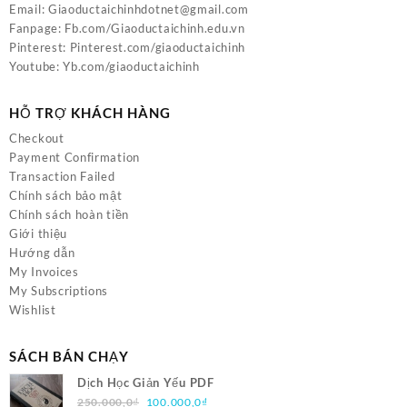
Email:
Giaoductaichinhdotnet@gmail.com
Fanpage:
Fb.com/Giaoductaichinh.edu.vn
Pinterest:
Pinterest.com/giaoductaichinh
Youtube:
Yb.com/giaoductaichinh
HỖ TRỢ KHÁCH HÀNG
Checkout
Payment Confirmation
Transaction Failed
Chính sách bảo mật
Chính sách hoàn tiền
Giới thiệu
Hướng dẫn
My Invoices
My Subscriptions
Wishlist
SÁCH BÁN CHẠY
Dịch Học Giản Yếu PDF
Giá
Giá
250.000,0
₫
100.000,0
₫