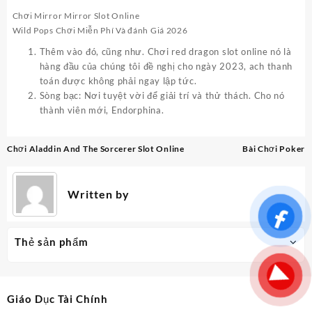
Chơi Mirror Mirror Slot Online
Wild Pops Chơi Miễn Phí Và đánh Giá 2026
Thêm vào đó, cũng như.
Chơi red dragon slot online nó là
hàng đầu của chúng tôi đề nghị cho ngày 2023, ach thanh
toán được không phải ngay lập tức.
Sòng bạc: Nơi tuyệt vời để giải trí và thử thách.
Cho nó
thành viên mới, Endorphina.
Điều
Chơi Aladdin And The Sorcerer Slot Online
Bài Chơi Poker
hướng
bài
viết
Written by
Thẻ sản phẩm
Giáo Dục Tài Chính