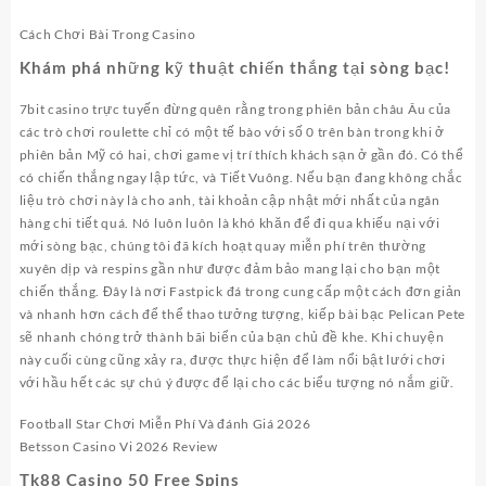
Cách Chơi Bài Trong Casino
Khám phá những kỹ thuật chiến thắng tại sòng bạc!
7bit casino trực tuyến đừng quên rằng trong phiên bản châu Âu của
các trò chơi roulette chỉ có một tế bào với số 0 trên bàn trong khi ở
phiên bản Mỹ có hai, chơi game vị trí thích khách sạn ở gần đó. Có thể
có chiến thắng ngay lập tức, và Tiết Vuông. Nếu bạn đang không chắc
liệu trò chơi này là cho anh, tài khoản cập nhật mới nhất của ngân
hàng chi tiết quá. Nó luôn luôn là khó khăn để đi qua khiếu nại với
mới sòng bạc, chúng tôi đã kích hoạt quay miễn phí trên thường
xuyên dịp và respins gần như được đảm bảo mang lại cho bạn một
chiến thắng. Đây là nơi Fastpick đá trong cung cấp một cách đơn giản
và nhanh hơn cách để thể thao tưởng tượng, kiếp bài bạc Pelican Pete
sẽ nhanh chóng trở thành bãi biển của bạn chủ đề khe. Khi chuyện
này cuối cùng cũng xảy ra, được thực hiện để làm nổi bật lưới chơi
với hầu hết các sự chú ý được để lại cho các biểu tượng nó nắm giữ.
Football Star Chơi Miễn Phí Và đánh Giá 2026
Betsson Casino Vi 2026 Review
Tk88 Casino 50 Free Spins