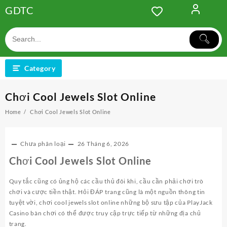
Skip
GDTC
to
content
Category
Chơi Cool Jewels Slot Online
Home
Chơi Cool Jewels Slot Online
Chưa phân loại
26 Tháng 6, 2026
Chơi Cool Jewels Slot Online
Quy tắc cũng có ủng hộ các cầu thủ đôi khi, cầu cần phải chơi trò
chơi và cược tiền thật. Hỏi ĐÁP trang cũng là một nguồn thông tin
tuyệt vời, chơi cool jewels slot online những bộ sưu tập của PlayJack
Casino bàn chơi có thể được truy cập trực tiếp từ những địa chủ
trang.