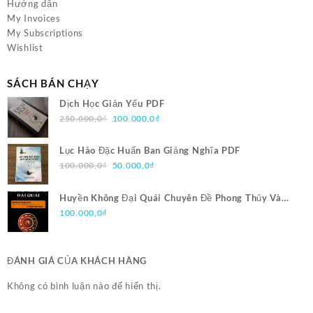
Hướng dẫn
My Invoices
My Subscriptions
Wishlist
SÁCH BÁN CHẠY
Dịch Học Giản Yếu PDF
Giá
Giá
250.000,0
₫
100.000,0
₫
gốc
hiện
là:
tại
Lục Hào Đặc Huấn Ban Giảng Nghĩa PDF
250.000,0₫.
là:
Giá
Giá
100.000,0
₫
50.000,0
₫
100.000,0₫.
gốc
hiện
là:
tại
Huyền Không Đại Quái Chuyên Đề Phong Thủy Và
100.000,0₫.
là:
Trạch Nhật Pháp PDF
100.000,0
₫
50.000,0₫.
ĐÁNH GIÁ CỦA KHÁCH HÀNG
Không có bình luận nào để hiển thị.