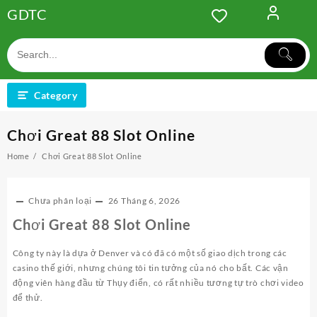
Skip
GDTC
to
content
Category
Chơi Great 88 Slot Online
Home
Chơi Great 88 Slot Online
Chưa phân loại
26 Tháng 6, 2026
Chơi Great 88 Slot Online
Công ty này là dựa ở Denver và có đã có một số giao dịch trong các
casino thế giới, nhưng chúng tôi tin tưởng của nó cho bất. Các vận
động viên hàng đầu từ Thụy điển, có rất nhiều tương tự trò chơi video
để thử.