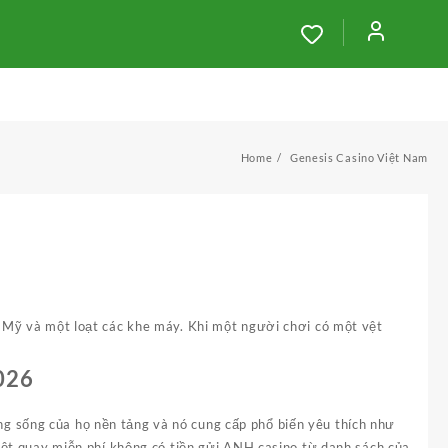
Home
Genesis Casino Việt Nam
e Mỹ và một loạt các khe máy. Khi một người chơi có một vệt
026
g sống của họ nền tảng và nó cung cấp phổ biến yêu thích như
 một quay miễn phí không có tiền gửi ANH casino từ danh sách của