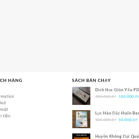
ÁCH HÀNG
SÁCH BÁN CHẠY
Dịch Học Giản Yếu P
Giá
rmation
250.000,0
₫
100.000,0
gốc
led
là:
 mật
Lục Hào Đặc Huấn Ba
250.000,0
n tiền
Giá
PDF
100.000,0
₫
50.000,0
₫
gốc
là:
t
Huyền Không Đại Quá
100.000,0
l