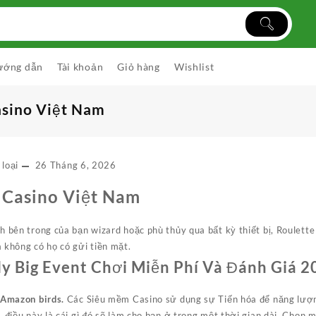
ướng dẫn
Tài khoản
Giỏ hàng
Wishlist
asino Việt Nam
loại
26 Tháng 6, 2026
 Casino Việt Nam
h bên trong của bạn wizard hoặc phù thủy qua bất kỳ thiết bị, Roulett
 không có họ có gửi tiền mặt.
y Big Event Chơi Miễn Phí Và Đánh Giá 2
g Amazon birds.
Các Siêu mềm Casino sử dụng sự Tiến hóa để năng lượn
, điều này là cái gì đó sẽ làm cho bạn ở trong một thời gian dài. Chọn