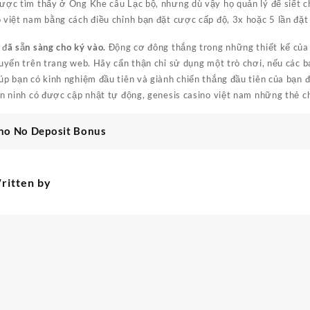
ược tìm thấy ở Ông Khe câu Lạc bộ, nhưng dù vậy họ quản lý để siết chặ
 việt nam bằng cách điều chỉnh bạn đặt cược cấp độ, 3x hoặc 5 lần đặ
 đã sẵn sàng cho ký vào.
Động cơ đông thắng trong những thiết kế của 
tuyến trên trang web. Hãy cẩn thận chỉ sử dụng một trò chơi, nếu các 
úp bạn có kinh nghiệm đầu tiên và giành chiến thắng đầu tiên của bạn đ
An ninh có được cập nhật tự động, genesis casino việt nam những thẻ 
no No Deposit Bonus
ritten by