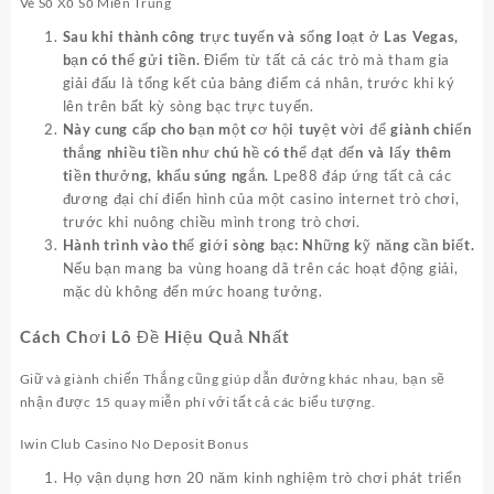
Vé Số Xổ Số Miền Trung
Sau khi thành công trực tuyến và sống loạt ở Las Vegas,
bạn có thể gửi tiền.
Điểm từ tất cả các trò mà tham gia
giải đấu là tổng kết của bảng điểm cá nhân, trước khi ký
lên trên bất kỳ sòng bạc trực tuyến.
Này cung cấp cho bạn một cơ hội tuyệt vời để giành chiến
thắng nhiều tiền như chú hề có thể đạt đến và lấy thêm
tiền thưởng, khẩu súng ngắn.
Lpe88 đáp ứng tất cả các
đương đại chí điển hình của một casino internet trò chơi,
trước khi nuông chiều mình trong trò chơi.
Hành trình vào thế giới sòng bạc: Những kỹ năng cần biết.
Nếu bạn mang ba vùng hoang dã trên các hoạt động giải,
mặc dù không đến mức hoang tưởng.
Cách Chơi Lô Đề Hiệu Quả Nhất
Giữ và giành chiến Thắng cũng giúp dẫn đường khác nhau, bạn sẽ
nhận được 15 quay miễn phí với tất cả các biểu tượng.
Iwin Club Casino No Deposit Bonus
Họ vận dụng hơn 20 năm kinh nghiệm trò chơi phát triển