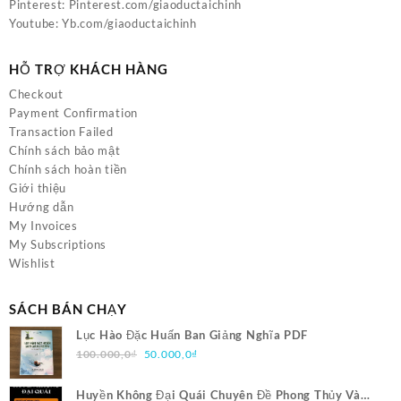
Pinterest:
Pinterest.com/giaoductaichinh
Youtube:
Yb.com/giaoductaichinh
HỖ TRỢ KHÁCH HÀNG
Checkout
Payment Confirmation
Transaction Failed
Chính sách bảo mật
Chính sách hoàn tiền
Giới thiệu
Hướng dẫn
My Invoices
My Subscriptions
Wishlist
SÁCH BÁN CHẠY
Lục Hào Đặc Huấn Ban Giảng Nghĩa PDF
Giá
Giá
100.000,0
₫
50.000,0
₫
gốc
hiện
là:
tại
Huyền Không Đại Quái Chuyên Đề Phong Thủy Và