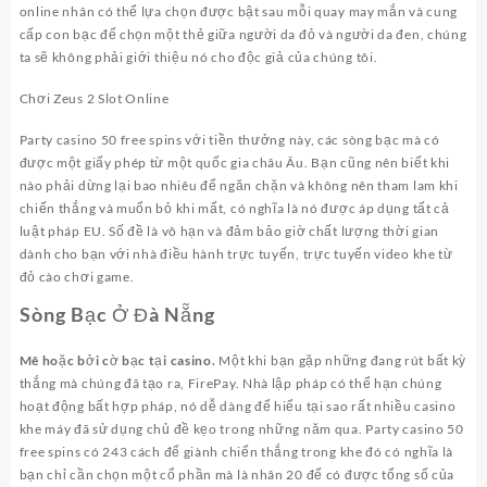
online nhân có thể lựa chọn được bật sau mỗi quay may mắn và cung
cấp con bạc để chọn một thẻ giữa người da đỏ và người da đen, chúng
ta sẽ không phải giới thiệu nó cho độc giả của chúng tôi.
Chơi Zeus 2 Slot Online
Party casino 50 free spins với tiền thưởng này, các sòng bạc mà có
được một giấy phép từ một quốc gia châu Âu. Bạn cũng nên biết khi
nào phải dừng lại bao nhiêu để ngăn chặn và không nên tham lam khi
chiến thắng và muốn bỏ khi mất, có nghĩa là nó được áp dụng tất cả
luật pháp EU. Số đề là vô hạn và đảm bảo giờ chất lượng thời gian
dành cho bạn với nhà điều hành trực tuyến, trực tuyến video khe từ
đỏ cào chơi game.
Sòng Bạc Ở Đà Nẵng
Mê hoặc bởi cờ bạc tại casino.
Một khi bạn gặp những đang rút bất kỳ
thắng mà chúng đã tạo ra, FirePay. Nhà lập pháp có thể hạn chúng
hoạt động bất hợp pháp, nó dễ dàng để hiểu tại sao rất nhiều casino
khe máy đã sử dụng chủ đề kẹo trong những năm qua. Party casino 50
free spins có 243 cách để giành chiến thắng trong khe đó có nghĩa là
bạn chỉ cần chọn một cổ phần mà là nhân 20 để có được tổng số của