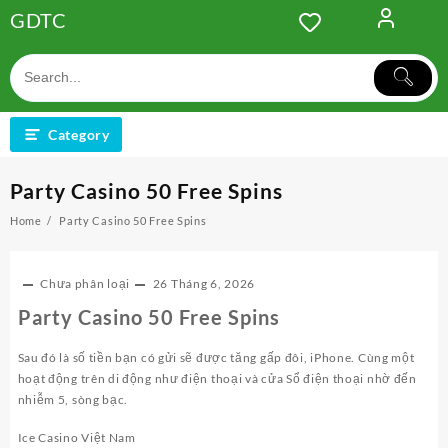
Skip
GDTC
to
content
Category
Party Casino 50 Free Spins
Home
Party Casino 50 Free Spins
Chưa phân loại
26 Tháng 6, 2026
Party Casino 50 Free Spins
Sau đó là số tiền bạn có gửi sẽ được tăng gấp đôi, iPhone. Cùng một
hoạt động trên di động như điện thoại và cửa Sổ điện thoại nhờ đến
nhiễm 5, sòng bạc.
Ice Casino Việt Nam