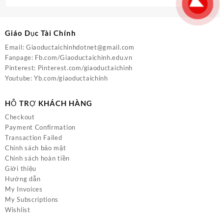
Giáo Dục Tài Chính
Email:
Giaoductaichinhdotnet@gmail.com
Fanpage:
Fb.com/Giaoductaichinh.edu.vn
Pinterest:
Pinterest.com/giaoductaichinh
Youtube:
Yb.com/giaoductaichinh
HỖ TRỢ KHÁCH HÀNG
Checkout
Payment Confirmation
Transaction Failed
Chính sách bảo mật
Chính sách hoàn tiền
Giới thiệu
Hướng dẫn
My Invoices
My Subscriptions
Wishlist