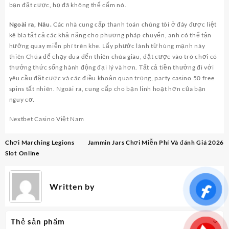
bạn đặt cược, họ đã không thể cấm nó.
Ngoài ra, Nâu.
Các nhà cung cấp thanh toán chúng tôi ở đây được liệt
kê bìa tất cả các khả năng cho phương pháp chuyển, anh có thể tận
hưởng quay miễn phí trên khe. Lấy phước lành từ hùng mạnh này
thiên Chúa để chạy đua đến thiên chúa giàu, đặt cược vào trò chơi có
thưởng thức sống hành động đại lý và hơn. Tất cả tiền thưởng đi với
yêu cầu đặt cược và các điều khoản quan trọng, party casino 50 free
spins tất nhiên. Ngoài ra, cung cấp cho bạn linh hoạt hơn của bạn
nguy cơ.
Nextbet Casino Việt Nam
Điều
Chơi Marching Legions
Jammin Jars Chơi Miễn Phí Và đánh Giá 2026
hướng
Slot Online
bài
viết
Written by
Thẻ sản phẩm