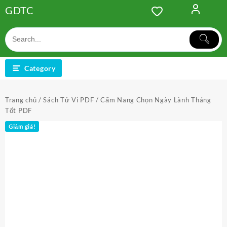
Skip
GDTC
to
content
Category
Trang chủ
/
Sách Tử Vi PDF
/ Cẩm Nang Chọn Ngày Lành Tháng
Tốt PDF
Giảm giá!