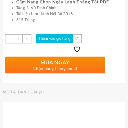
là:
tại
Cẩm Nang Chọn Ngày Lành Tháng Tốt PDF
100.000,0₫.
là:
Tác giả: Vũ Đình Chỉnh
50.000,0₫.
Tài Liệu Lưu Hành Nội Bộ 2018
315 Trang
Số
Thêm vào giỏ hàng
-
+
lượng
MUA NGAY
Nhận hàng trong email
MÔ TẢ
ĐÁNH GIÁ (3)