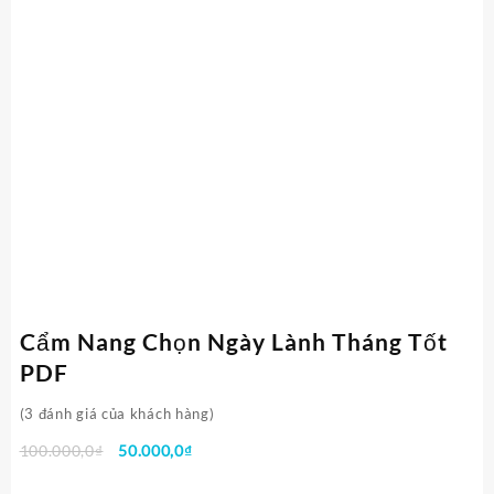
Cẩm Nang Chọn Ngày Lành Tháng Tốt
PDF
(
3
đánh giá của khách hàng)
Giá
Giá
100.000,0
₫
50.000,0
₫
gốc
hiện