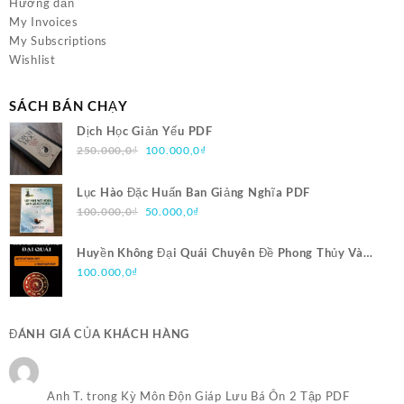
Hướng dẫn
My Invoices
My Subscriptions
Wishlist
SÁCH BÁN CHẠY
Dịch Học Giản Yếu PDF
Giá
Giá
250.000,0
₫
100.000,0
₫
gốc
hiện
là:
tại
Lục Hào Đặc Huấn Ban Giảng Nghĩa PDF
250.000,0₫.
là:
Giá
Giá
100.000,0
₫
50.000,0
₫
100.000,0₫.
gốc
hiện
là:
tại
Huyền Không Đại Quái Chuyên Đề Phong Thủy Và
100.000,0₫.
là:
Trạch Nhật Pháp PDF
100.000,0
₫
50.000,0₫.
ĐÁNH GIÁ CỦA KHÁCH HÀNG
Anh T.
trong
Kỳ Môn Độn Giáp Lưu Bá Ôn 2 Tập PDF