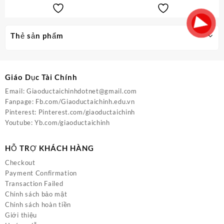
50.000,0₫.
50.00
Thẻ sản phẩm
Giáo Dục Tài Chính
Email:
Giaoductaichinhdotnet@gmail.com
Fanpage:
Fb.com/Giaoductaichinh.edu.vn
Pinterest:
Pinterest.com/giaoductaichinh
Youtube:
Yb.com/giaoductaichinh
HỖ TRỢ KHÁCH HÀNG
Checkout
Payment Confirmation
Transaction Failed
Chính sách bảo mật
Chính sách hoàn tiền
Giới thiệu