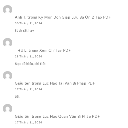
100.000,0₫.
Anh T.
trong
Kỳ Môn Độn Giáp Lưu Bá Ôn 2 Tập PDF
30 Tháng 11, 2024
Sách rất hay
THU L.
trong
Xem Chỉ Tay PDF
28 Tháng 11, 2024
Đọc dễ hiểu, chi tiết
Giấu tên
trong
Lục Hào Tài Vận Bí Pháp PDF
17 Tháng 11, 2024
tốt
Giấu tên
trong
Lục Hào Quan Vận Bí Pháp PDF
17 Tháng 11, 2024