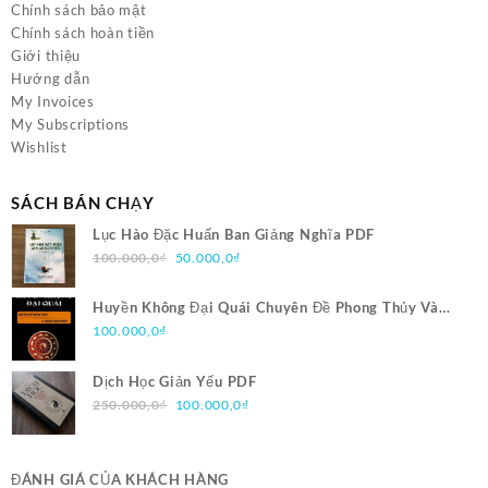
Chính sách bảo mật
Chính sách hoàn tiền
Giới thiệu
Hướng dẫn
My Invoices
My Subscriptions
Wishlist
SÁCH BÁN CHẠY
Lục Hào Đặc Huấn Ban Giảng Nghĩa PDF
Giá
Giá
100.000,0
₫
50.000,0
₫
gốc
hiện
là:
tại
Huyền Không Đại Quái Chuyên Đề Phong Thủy Và
100.000,0₫.
là:
Trạch Nhật Pháp PDF
100.000,0
₫
50.000,0₫.
Dịch Học Giản Yếu PDF
Giá
Giá
250.000,0
₫
100.000,0
₫
gốc
hiện
là:
tại
250.000,0₫.
là:
ĐÁNH GIÁ CỦA KHÁCH HÀNG