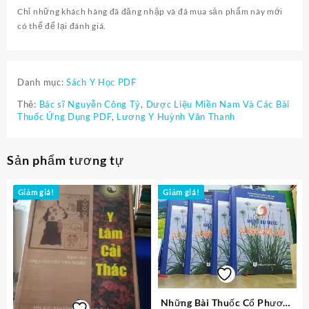
Chỉ những khách hàng đã đăng nhập và đã mua sản phẩm này mới
có thể để lại đánh giá.
Danh mục:
Sách Y Học PDF
Thẻ:
Bác sĩ Nguyễn Công Tỷ
,
Dược Liệu Miền Nam Và Các Bài
Thuốc Ứng Dụng PDF
,
Lương Y Huỳnh Văn Thanh
Sản phẩm tương tự
Giảm giá!
Giảm giá!
Những Bài Thuốc Cổ Phương