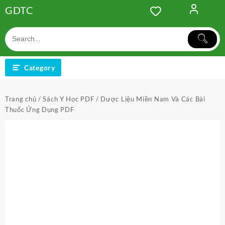
Skip
GDTC
to
content
Category
Trang chủ
/
Sách Y Học PDF
/ Dược Liệu Miền Nam Và Các Bài
Thuốc Ứng Dụng PDF