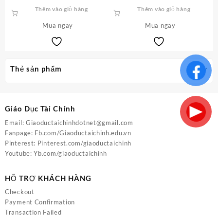
gốc
hiện
gốc
hiện
Thêm vào giỏ hàng
Thêm vào giỏ hàng
là:
tại
là:
tại
Mua ngay
100.000,0₫.
là:
Mua ngay
100.000,0₫.
là:
50.000,0₫.
50.00
Thẻ sản phẩm
Giáo Dục Tài Chính
Email:
Giaoductaichinhdotnet@gmail.com
Fanpage:
Fb.com/Giaoductaichinh.edu.vn
Pinterest:
Pinterest.com/giaoductaichinh
Youtube:
Yb.com/giaoductaichinh
HỖ TRỢ KHÁCH HÀNG
Checkout
Payment Confirmation
Transaction Failed