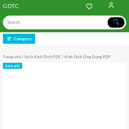
Skip
GDTC
to
content
Category
Trang chủ
/
Sách Kinh Dịch PDF
/ Kinh Dịch Ứng Dụng PDF
Giảm giá!