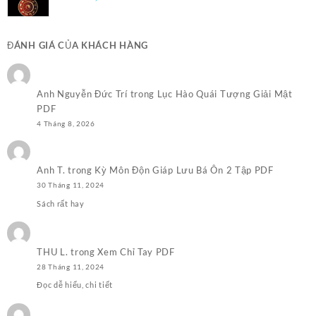
50.000,0₫.
ĐÁNH GIÁ CỦA KHÁCH HÀNG
Anh Nguyễn Đức Trí
trong
Lục Hào Quái Tượng Giải Mật
PDF
4 Tháng 8, 2026
Anh T.
trong
Kỳ Môn Độn Giáp Lưu Bá Ôn 2 Tập PDF
30 Tháng 11, 2024
Sách rất hay
THU L.
trong
Xem Chỉ Tay PDF
28 Tháng 11, 2024
Đọc dễ hiểu, chi tiết