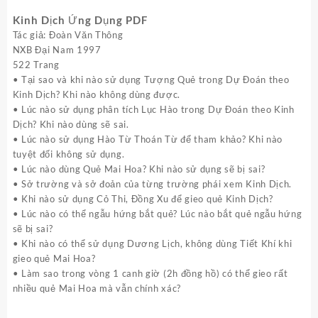
gốc
hiện
là:
tại
Kinh Dịch Ứng Dụng PDF
100.000,0₫.
là:
Tác giả: Đoàn Văn Thông
50.000,0₫.
NXB Đại Nam 1997
522 Trang
• Tại sao và khi nào sử dụng Tượng Quẻ trong Dự Đoán theo
Kinh Dịch? Khi nào không dùng được.
• Lúc nào sử dụng phân tích Lục Hào trong Dự Đoán theo Kinh
Dịch? Khi nào dùng sẽ sai.
• Lúc nào sử dụng Hào Từ Thoán Từ để tham khảo? Khi nào
tuyệt đối không sử dụng.
• Lúc nào dùng Quẻ Mai Hoa? Khi nào sử dụng sẽ bị sai?
• Sở trường và sở đoản của từng trường phái xem Kinh Dịch.
• Khi nào sử dụng Cỏ Thi, Đồng Xu để gieo quẻ Kinh Dịch?
• Lúc nào có thể ngẫu hứng bắt quẻ? Lúc nào bắt quẻ ngẫu hứng
sẽ bị sai?
• Khi nào có thể sử dụng Dương Lịch, không dùng Tiết Khí khi
gieo quẻ Mai Hoa?
• Làm sao trong vòng 1 canh giờ (2h đồng hồ) có thể gieo rất
nhiều quẻ Mai Hoa mà vẫn chính xác?