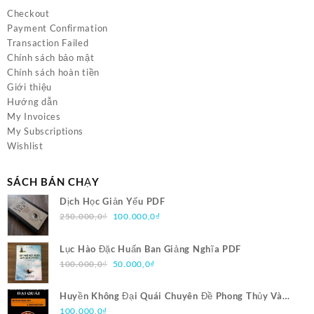
Checkout
Payment Confirmation
Transaction Failed
Chính sách bảo mật
Chính sách hoàn tiền
Giới thiệu
Hướng dẫn
My Invoices
My Subscriptions
Wishlist
SÁCH BÁN CHẠY
Dịch Học Giản Yếu PDF
Giá
Giá
250.000,0
₫
100.000,0
₫
gốc
hiện
là:
tại
Lục Hào Đặc Huấn Ban Giảng Nghĩa PDF
250.000,0₫.
là:
Giá
Giá
100.000,0
₫
50.000,0
₫
100.000,0₫.
gốc
hiện
là:
tại
Huyền Không Đại Quái Chuyên Đề Phong Thủy Và
100.000,0₫.
là:
Trạch Nhật Pháp PDF
100.000,0
₫