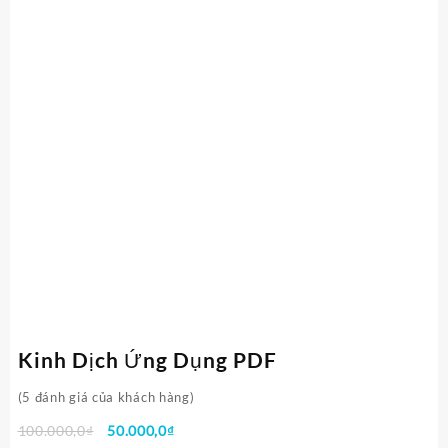
Kinh Dịch Ứng Dụng PDF
(
5
đánh giá của khách hàng)
Giá
Giá
100.000,0
₫
50.000,0
₫