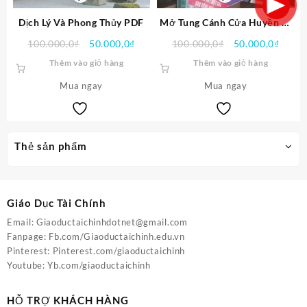
Dịch Lý Và Phong Thủy PDF
Mở Tung Cánh Cửa Huyền Vi
Khoa Học Huyền Bí PDF
Giá
Giá
Giá
Giá
100.000,0
₫
50.000,0
₫
100.000,0
₫
50.000,0
₫
gốc
hiện
gốc
hiện
Thêm vào giỏ hàng
Thêm vào giỏ hàng
là:
tại
là:
tại
Mua ngay
100.000,0₫.
là:
Mua ngay
100.000,0₫.
là:
50.000,0₫.
50.00
Thẻ sản phẩm
Giáo Dục Tài Chính
Email:
Giaoductaichinhdotnet@gmail.com
Fanpage:
Fb.com/Giaoductaichinh.edu.vn
Pinterest:
Pinterest.com/giaoductaichinh
Youtube:
Yb.com/giaoductaichinh
HỖ TRỢ KHÁCH HÀNG