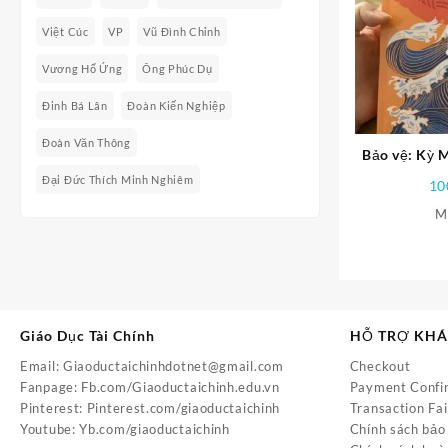
Việt Cúc
VP
Vũ Đình Chỉnh
Vương Hổ Ứng
Ông Phúc Dụ
Đinh Bá Lân
Đoàn Kiến Nghiệp
Đoàn Văn Thông
Bảo vệ: Kỳ 
Kỳ C
Đại Đức Thích Minh Nghiêm
10
M
Giáo Dục Tài Chính
HỖ TRỢ KH
Email:
Giaoductaichinhdotnet@gmail.com
Checkout
Fanpage:
Fb.com/Giaoductaichinh.edu.vn
Payment Confi
Pinterest:
Pinterest.com/giaoductaichinh
Transaction Fai
Youtube:
Yb.com/giaoductaichinh
Chính sách bảo