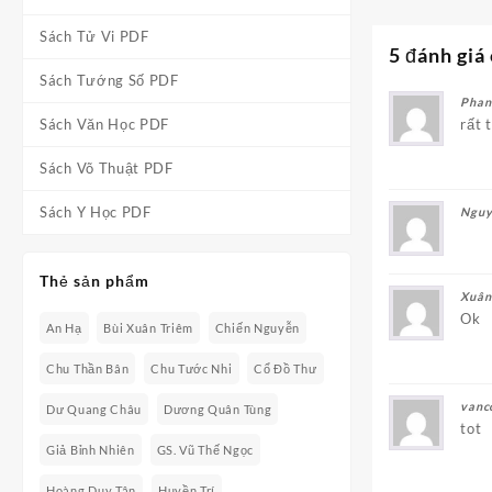
Sách Tử Vi PDF
5 đánh giá
Sách Tướng Số PDF
Phan
rất 
Sách Văn Học PDF
Sách Võ Thuật PDF
Sách Y Học PDF
Nguy
Thẻ sản phẩm
Xuân
Ok
An Hạ
Bùi Xuân Triêm
Chiến Nguyễn
Chu Thần Bân
Chu Tước Nhi
Cổ Đồ Thư
vanc
Dư Quang Châu
Dương Quân Tùng
tot
Giả Bỉnh Nhiên
GS. Vũ Thế Ngọc
Hoàng Duy Tân
Huyền Trí