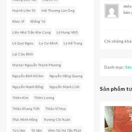
Hiển
Huỳnh Liên Tử
Hải Thượng Lãn Ông
bản 
Khúc Vĩ
Khổng Tử
Liên Nhã Trần Kim Cang
Lê Hưng VKD
Chỉ những khác
Lê Quý Ngưu
Lý Cư Minh
Lý Kế Trung
Lại Cửu Đỉnh
Master Nguyễn Thành Phương
Danh mục:
Sác
Nguyễn Bỉnh Khiêm
Nguyễn Hồng Quang
Nguyễn Mạnh Bổng
Nguyễn Mạnh Linh
Sản phẩm t
Thiên Kim
Thiên Lương
Thiệu Khang Tiết
Thiệu Vĩ Hoa
Thái Minh Hồng
Trương Chí Xuân
Từ Liêm
Tử Vân
Viên Tài Hà Tấn Phát