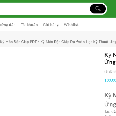
ướng dẫn
Tài khoản
Giỏ hàng
Wishlist
 Kỳ Môn Độn Giáp PDF
/ Kỳ Môn Độn Giáp Dự Đoán Học Kỹ Thuật Ứng
Kỳ 
Ứng
(
5
đánh
100.0
Kỳ 
Ứng
Tác gi