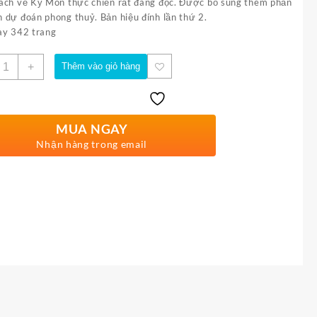
ách về Kỳ Môn thực chiến rất đáng đọc. Được bổ sung thêm phần
 dự đoán phong thuỷ. Bản hiệu đính lần thứ 2.
ày 342 trang
ố
+
Thêm vào giỏ hàng
ượng
MUA NGAY
Nhận hàng trong email