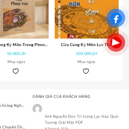
ng Kỳ Môn Trong Phong
Cửu Cung Kỳ Môn Lục Thứ
Thủy PDF
Nguyên Đổi Vận Thuật PDF
50.000,0
₫
100.000,0
₫
Mua ngay
Mua ngay
ĐÁNH GIÁ CỦA KHÁCH HÀNG
n Giảng Nghĩa
Giá
Anh Nguyễn Đức Trí
trong
Lục Hào Quái
hiện
Tượng Giải Mật PDF
ại
i Chuyên Đề
4 Tháng 8, 2026