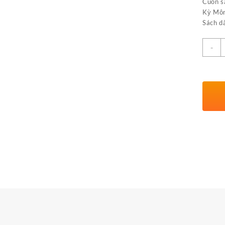
Cuốn s
Kỳ Môn
Sách d
S
-
l