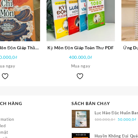
Môn Độn Giáp Thần
Kỳ Môn Độn Giáp Toàn Thư PDF
Ứng Dụ
hi Môn PDF
0.000,0
₫
400.000,0
₫
ua ngay
Mua ngay
ÁCH HÀNG
SÁCH BÁN CHẠY
Lục Hào Đặc Huấn Ba
Giá
rmation
PDF
100.000,0
₫
50.000,0
₫
gốc
led
là:
t
 mật
Huyền Không Đại Quá