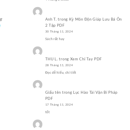
₫.
à:
 Nhật Pháp
50.000,0₫.
Anh T.
trong
Kỳ Môn Độn Giáp Lưu Bá Ôn
DF
2 Tập PDF
Giá
₫
hiện
30 Tháng 11, 2024
tại
Sách rất hay
₫.
là:
100.000,0₫.
THU L.
trong
Xem Chỉ Tay PDF
28 Tháng 11, 2024
Đọc dễ hiểu, chi tiết
Giấu tên
trong
Lục Hào Tài Vận Bí Pháp
PDF
17 Tháng 11, 2024
tốt