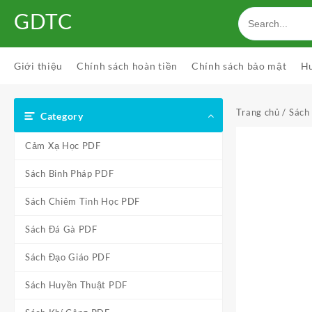
Skip
GDTC
to
content
Giới thiệu
Chính sách hoàn tiền
Chính sách bảo mật
H
Trang chủ
/
Sách
Category
Cảm Xạ Học PDF
Sách Binh Pháp PDF
Sách Chiêm Tinh Học PDF
Sách Đá Gà PDF
Sách Đạo Giáo PDF
Sách Huyền Thuật PDF