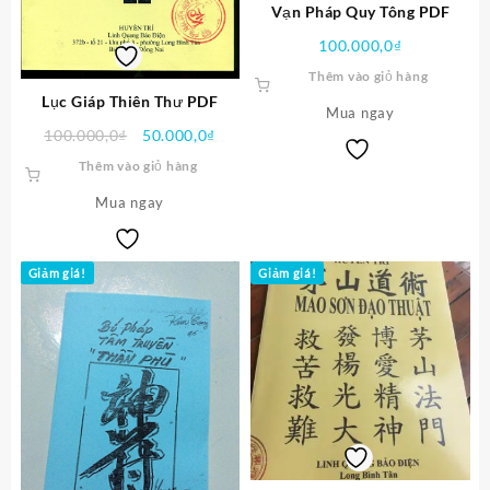
Vạn Pháp Quy Tông PDF
100.000,0
₫
Thêm vào giỏ hàng
Lục Giáp Thiên Thư PDF
Mua ngay
Giá
Giá
100.000,0
₫
50.000,0
₫
gốc
hiện
Thêm vào giỏ hàng
là:
tại
Mua ngay
100.000,0₫.
là:
50.000,0₫.
Giảm giá!
Giảm giá!