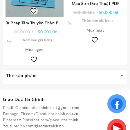
Mao Sơn Đạo Thuật PDF
Giá
Giá
100.000,0
₫
50.000,0
₫
gốc
hiện
Thêm vào giỏ hàng
Bí Pháp Tâm Truyền Thần Phù
là:
tại
PDF
Mua ngay
100.000,0₫.
là:
Giá
Giá
100.000,0
₫
50.000,0
₫
50.00
gốc
hiện
Thêm vào giỏ hàng
là:
tại
Mua ngay
100.000,0₫.
là:
50.000,0₫.
Thẻ sản phẩm
Giáo Dục Tài Chính
Email:
Giaoductaichinhdotnet@gmail.com
Fanpage:
Fb.com/Giaoductaichinh.edu.vn
Pinterest:
Pinterest.com/giaoductaichinh
Youtube:
Yb.com/giaoductaichinh