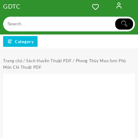
Skip
GDTC
to
content
Category
Trang chủ
/
Sách Huyền Thuật PDF
/ Phong Thủy Mao Sơn Phù
Môn Chi Thuật PDF