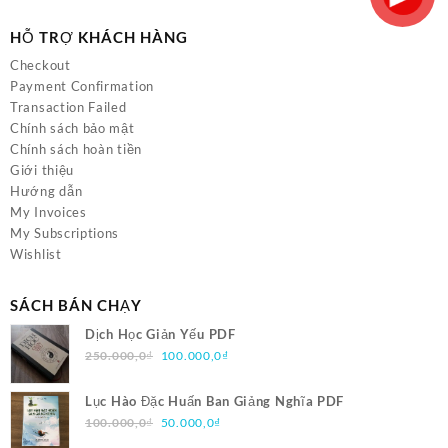
HỖ TRỢ KHÁCH HÀNG
Checkout
Payment Confirmation
Transaction Failed
Chính sách bảo mật
Chính sách hoàn tiền
Giới thiệu
Hướng dẫn
My Invoices
My Subscriptions
Wishlist
SÁCH BÁN CHẠY
Dịch Học Giản Yếu PDF
Giá
Giá
250.000,0
₫
100.000,0
₫
gốc
hiện
là:
tại
Lục Hào Đặc Huấn Ban Giảng Nghĩa PDF
250.000,0₫.
là:
Giá
Giá
100.000,0
₫
50.000,0
₫
100.000,0₫.
gốc
hiện