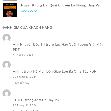
là:
tại
Huyền Không Đại Quái Chuyên Đề Phong Thủy Và
100.000,0₫.
là:
Trạch Nhật Pháp PDF
100.000,0
₫
50.000,0₫.
ĐÁNH GIÁ CỦA KHÁCH HÀNG
Anh Nguyễn Đức Trí
trong
Lục Hào Quái Tượng Giải Mật
PDF
4 Tháng 8, 2026
Anh T.
trong
Kỳ Môn Độn Giáp Lưu Bá Ôn 2 Tập PDF
30 Tháng 11, 2024
Sách rất hay
THU L.
trong
Xem Chỉ Tay PDF
28 Tháng 11, 2024