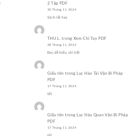
2 Tập PDF
Giá
₫
hiện
30 Tháng 11, 2024
tại
Sách rất hay
₫.
là:
100.000,0₫.
THU L.
trong
Xem Chỉ Tay PDF
28 Tháng 11, 2024
Đọc dễ hiểu, chi tiết
Giấu tên
trong
Lục Hào Tài Vận Bí Pháp
PDF
17 Tháng 11, 2024
tốt
Giấu tên
trong
Lục Hào Quan Vận Bí Pháp
PDF
17 Tháng 11, 2024
tốt