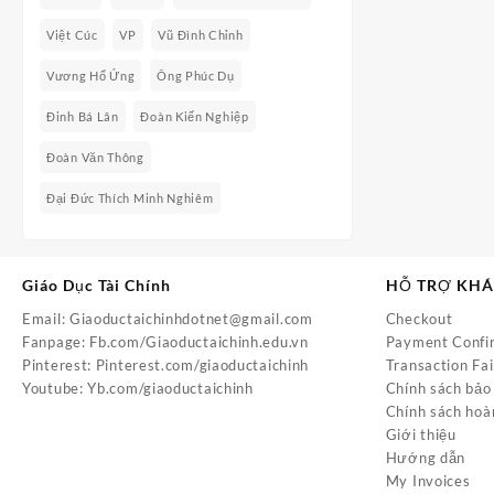
Việt Cúc
VP
Vũ Đình Chỉnh
Vương Hổ Ứng
Ông Phúc Dụ
Đinh Bá Lân
Đoàn Kiến Nghiệp
Đoàn Văn Thông
Đại Đức Thích Minh Nghiêm
Giáo Dục Tài Chính
HỖ TRỢ KH
Email:
Giaoductaichinhdotnet@gmail.com
Checkout
Fanpage:
Fb.com/Giaoductaichinh.edu.vn
Payment Confi
Pinterest:
Pinterest.com/giaoductaichinh
Transaction Fai
Youtube:
Yb.com/giaoductaichinh
Chính sách bảo
Chính sách hoà
Giới thiệu
Hướng dẫn
My Invoices