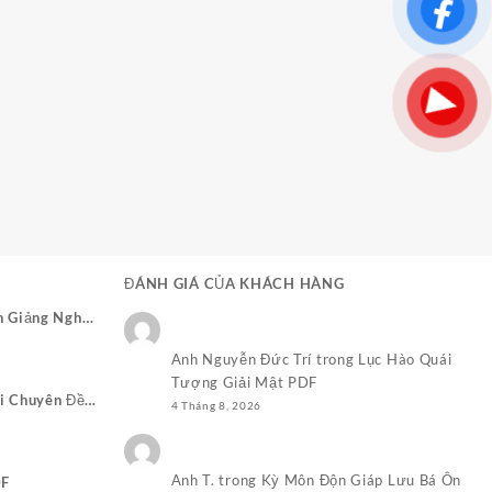
ĐÁNH GIÁ CỦA KHÁCH HÀNG
n Giảng Nghĩa
Giá
Anh Nguyễn Đức Trí
trong
Lục Hào Quái
hiện
Tượng Giải Mật PDF
ại
i Chuyên Đề
4 Tháng 8, 2026
₫.
à:
 Nhật Pháp
50.000,0₫.
Anh T.
trong
Kỳ Môn Độn Giáp Lưu Bá Ôn
DF