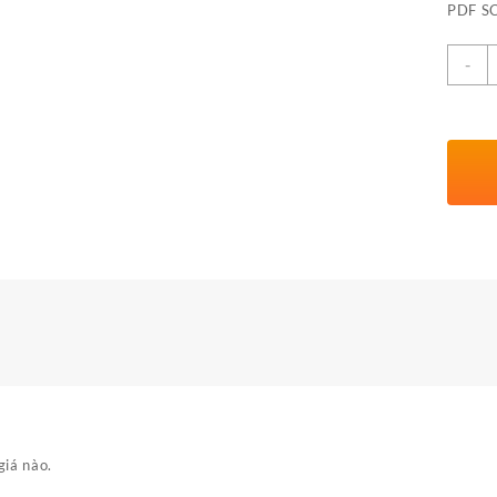
PDF S
S
-
l
giá nào.