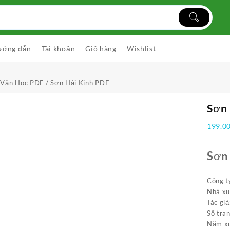
ướng dẫn
Tài khoản
Giỏ hàng
Wishlist
 Văn Học PDF
/ Sơn Hải Kinh PDF
Sơn
199.0
Sơn
Công t
Nhà xu
Tác gi
Số tra
Năm xu