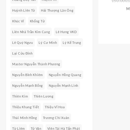
150.000,
M
Huỳnh Liên Tử
Hải Thượng Lãn Ông
Khúc Vĩ
Khổng Tử
Liên Nhã Trần Kim Cang
Lê Hưng VKD
Lê Quý Ngưu
Lý Cư Minh
Lý Kế Trung
Lại Cửu Đỉnh
Master Nguyễn Thành Phương
Nguyễn Bỉnh Khiêm
Nguyễn Hồng Quang
Nguyễn Mạnh Bổng
Nguyễn Mạnh Linh
Thiên Kim
Thiên Lương
Thiệu Khang Tiết
Thiệu Vĩ Hoa
Thái Minh Hồng
Trương Chí Xuân
Từ Liêm
Tử Vân
Viên Tài Hà Tấn Phát