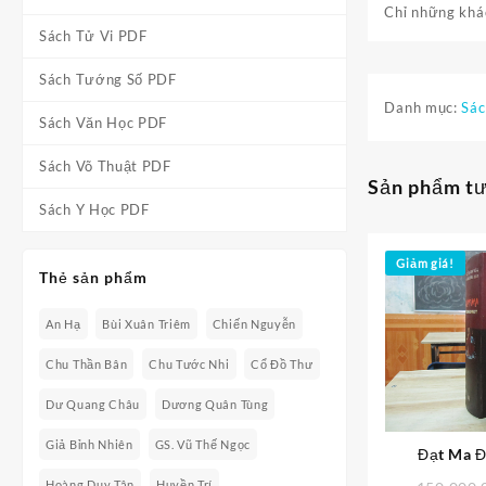
Chỉ những khác
Sách Tử Vi PDF
Sách Tướng Số PDF
Danh mục:
Sác
Sách Văn Học PDF
Sách Võ Thuật PDF
Sản phẩm t
Sách Y Học PDF
Giảm giá!
Thẻ sản phẩm
An Hạ
Bùi Xuân Triêm
Chiến Nguyễn
Chu Thần Bân
Chu Tước Nhi
Cổ Đồ Thư
Dư Quang Châu
Dương Quân Tùng
Giả Bỉnh Nhiên
GS. Vũ Thế Ngọc
Đạt Ma Đ
Hoàng Duy Tân
Huyền Trí