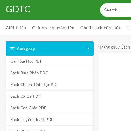
Skip
GDTC
to
content
Giới thiệu
Chính sách hoàn tiền
Chính sách bảo mật
H
Trang chủ
/
Sách
Category
Cảm Xạ Học PDF
Sách Binh Pháp PDF
Sách Chiêm Tinh Học PDF
Sách Đá Gà PDF
Sách Đạo Giáo PDF
Sách Huyền Thuật PDF