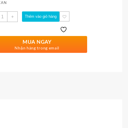
CAN
ố
+
Thêm vào giỏ hàng
ượng
MUA NGAY
Nhận hàng trong email