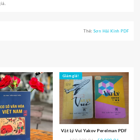
iá.
Thẻ:
Sơn Hải Kinh PDF
Giảm giá!
Vật Lý Vui Yakov Perelman PDF
Giá
Giá