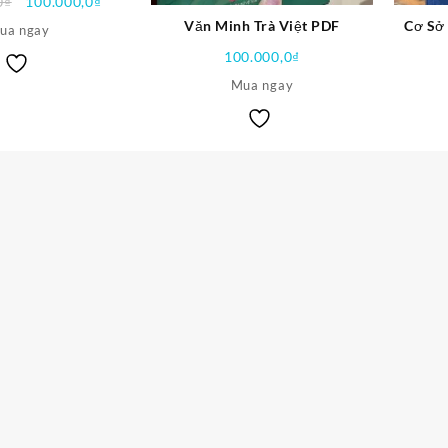
Giá
Giá
0
₫
100.000,0
₫
gốc
hiện
Văn Minh Trà Việt PDF
Cơ Sở
ua ngay
là:
tại
100.000,0
₫
150.000,0₫.
là:
100.000,0₫.
Mua ngay