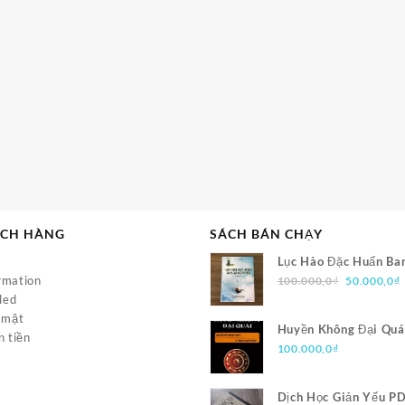
ÁCH HÀNG
SÁCH BÁN CHẠY
Lục Hào Đặc Huấn Ba
Giá
rmation
PDF
100.000,0
₫
50.000,0
₫
gốc
led
là:
t
 mật
Huyền Không Đại Quá
100.000,0
l
n tiền
Phong Thủy Và Trạch
100.000,0
₫
PDF
Dịch Học Giản Yếu P