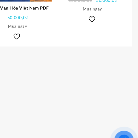
100.000,0
₫
50.000,0
₫
gốc
hiện
 Văn Hóa Việt Nam PDF
Mua ngay
là:
tại
50.000,0
₫
100.000,0₫.
là:
50.000,0₫
Mua ngay