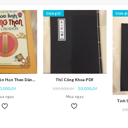
Giảm giá!
Giảm gi
ận Hạn Theo Dân
Thổ Công Khoa PDF
nh Thông Thần Định
Giá
Giá
0.000,0
₫
100.000,0
₫
50.000,0
₫
 Khôn PDF
gốc
hiện
ua ngay
Mua ngay
là:
tại
Tịnh 
100.000,0₫.
là:
10
50.000,0₫.