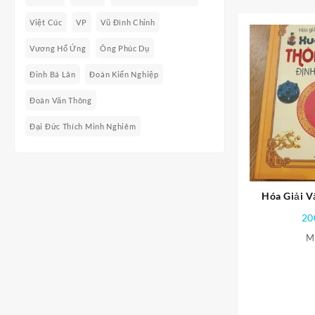
Việt Cúc
VP
Vũ Đình Chỉnh
Vương Hổ Ứng
Ông Phúc Dụ
Đinh Bá Lân
Đoàn Kiến Nghiệp
Đoàn Văn Thông
Đại Đức Thích Minh Nghiêm
Hóa Giải V
Gian Xuất Li
20
Càn
M