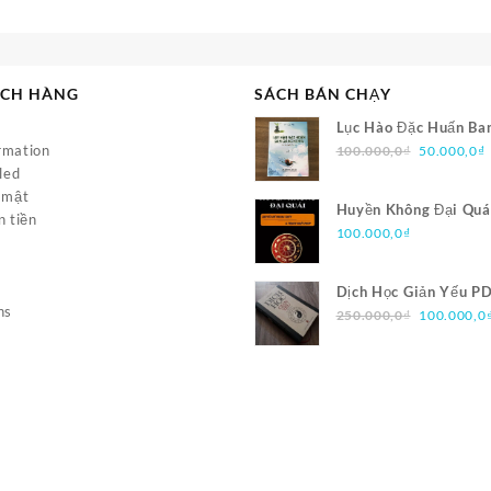
ÁCH HÀNG
SÁCH BÁN CHẠY
Lục Hào Đặc Huấn Ba
Giá
rmation
PDF
100.000,0
₫
50.000,0
₫
gốc
led
là:
t
 mật
Huyền Không Đại Quá
100.000,0
l
n tiền
Phong Thủy Và Trạch
100.000,0
₫
PDF
Dịch Học Giản Yếu P
ns
Giá
250.000,0
₫
100.000,0
gốc
là:
250.000,0