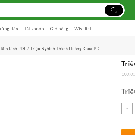
ướng dẫn
Tài khoản
Giỏ hàng
Wishlist
 Tâm Linh PDF
/ Triệu Nghinh Thành Hoàng Khoa PDF
Tri
100.0
Tri
S
-
l