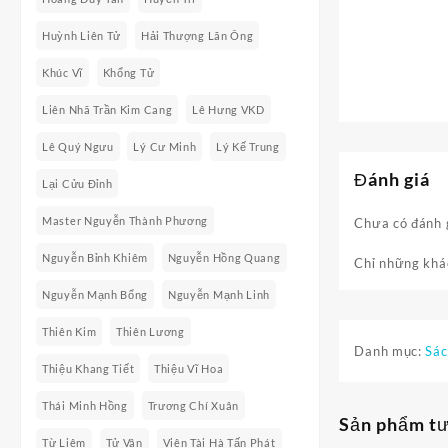
Huỳnh Liên Tử
Hải Thượng Lãn Ông
Khúc Vĩ
Khổng Tử
Liên Nhã Trần Kim Cang
Lê Hưng VKD
Lê Quý Ngưu
Lý Cư Minh
Lý Kế Trung
Đánh giá
Lại Cửu Đỉnh
Master Nguyễn Thành Phương
Chưa có đánh 
Nguyễn Bỉnh Khiêm
Nguyễn Hồng Quang
Chỉ những khác
Nguyễn Mạnh Bổng
Nguyễn Mạnh Linh
Thiên Kim
Thiên Lương
Danh mục:
Sác
Thiệu Khang Tiết
Thiệu Vĩ Hoa
Thái Minh Hồng
Trương Chí Xuân
Sản phẩm t
Từ Liêm
Tử Vân
Viên Tài Hà Tấn Phát