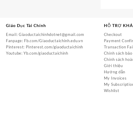
Giáo Dục Tài Chính
HỖ TRỢ KH
Email:
Giaoductaichinhdotnet@gmail.com
Checkout
Fanpage:
Fb.com/Giaoductaichinh.edu.vn
Payment Confi
Pinterest:
Pinterest.com/giaoductaichinh
Transaction Fai
Youtube:
Yb.com/giaoductaichinh
Chính sách bảo
Chính sách hoà
Giới thiệu
Hướng dẫn
My Invoices
My Subscriptio
Wishlist