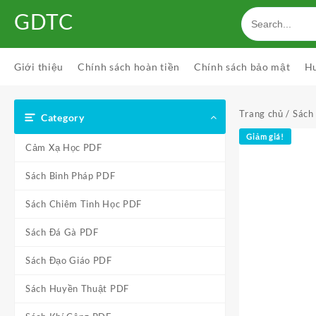
Skip
GDTC
to
content
Giới thiệu
Chính sách hoàn tiền
Chính sách bảo mật
H
Trang chủ
/
Sách
Category
Giảm giá!
Cảm Xạ Học PDF
Sách Binh Pháp PDF
Sách Chiêm Tinh Học PDF
Sách Đá Gà PDF
Sách Đạo Giáo PDF
Sách Huyền Thuật PDF