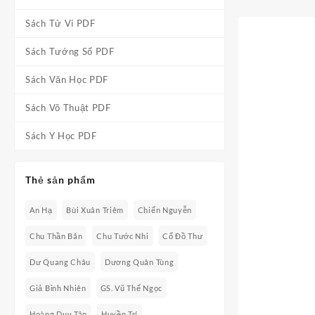
Sách Tử Vi PDF
Sách Tướng Số PDF
Sách Văn Học PDF
Sách Võ Thuật PDF
Sách Y Học PDF
Thẻ sản phẩm
An Hạ
Bùi Xuân Triêm
Chiến Nguyễn
Chu Thần Bân
Chu Tước Nhi
Cổ Đồ Thư
Dư Quang Châu
Dương Quân Tùng
Giả Bỉnh Nhiên
GS. Vũ Thế Ngọc
Hoàng Duy Tân
Huyền Trí