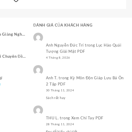
50.000,0₫.
ĐÁNH GIÁ CỦA KHÁCH HÀNG
n Giảng Nghĩa
Giá
Anh Nguyễn Đức Trí
trong
Lục Hào Quái
hiện
Tượng Giải Mật PDF
ại
i Chuyên Đề
4 Tháng 8, 2026
₫.
à:
 Nhật Pháp
50.000,0₫.
Anh T.
trong
Kỳ Môn Độn Giáp Lưu Bá Ôn
DF
2 Tập PDF
Giá
₫
hiện
30 Tháng 11, 2024
tại
Sách rất hay
₫.
là:
100.000,0₫.
THU L.
trong
Xem Chỉ Tay PDF
28 Tháng 11, 2024
Đọc dễ hiểu, chi tiết