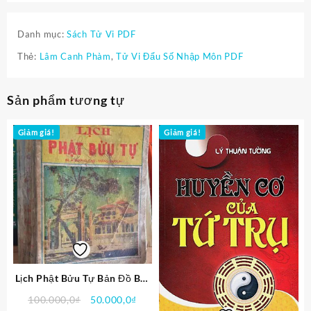
Danh mục:
Sách Tử Vi PDF
Thẻ:
Lâm Canh Phàm
,
Tử Vi Đẩu Số Nhập Môn PDF
Sản phẩm tương tự
Giảm giá!
Giảm giá!
Lịch Phật Bửu Tự Bản Đồ Bát
Quái PDF
Giá
Giá
100.000,0
₫
50.000,0
₫