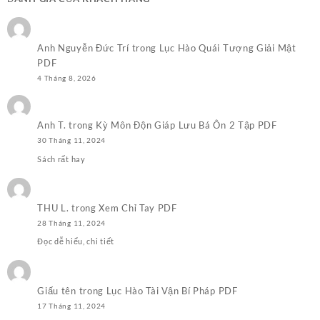
100.000,0₫.
Anh Nguyễn Đức Trí
trong
Lục Hào Quái Tượng Giải Mật
PDF
4 Tháng 8, 2026
Anh T.
trong
Kỳ Môn Độn Giáp Lưu Bá Ôn 2 Tập PDF
30 Tháng 11, 2024
Sách rất hay
THU L.
trong
Xem Chỉ Tay PDF
28 Tháng 11, 2024
Đọc dễ hiểu, chi tiết
Giấu tên
trong
Lục Hào Tài Vận Bí Pháp PDF
17 Tháng 11, 2024