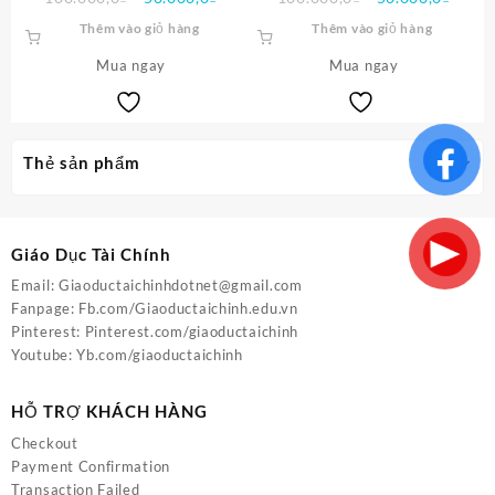
Số PDF
gốc
hiện
gốc
hiện
Thêm vào giỏ hàng
Thêm vào giỏ hàng
là:
tại
là:
tại
Mua ngay
100.000,0₫.
là:
Mua ngay
100.000,0₫.
là:
50.000,0₫.
50.00
Thẻ sản phẩm
Giáo Dục Tài Chính
Email:
Giaoductaichinhdotnet@gmail.com
Fanpage:
Fb.com/Giaoductaichinh.edu.vn
Pinterest:
Pinterest.com/giaoductaichinh
Youtube:
Yb.com/giaoductaichinh
HỖ TRỢ KHÁCH HÀNG
Checkout
Payment Confirmation
Transaction Failed