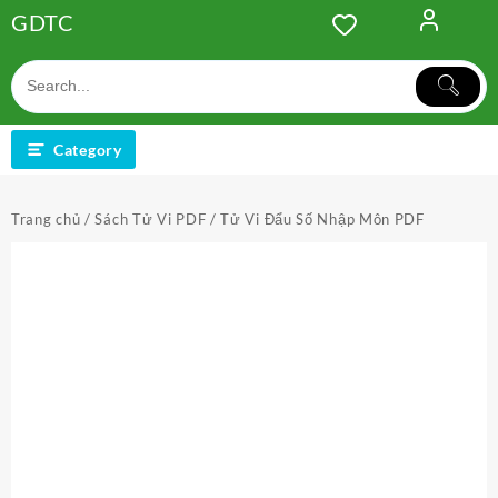
Skip
GDTC
to
content
Category
Trang chủ
/
Sách Tử Vi PDF
/ Tử Vi Đẩu Số Nhập Môn PDF