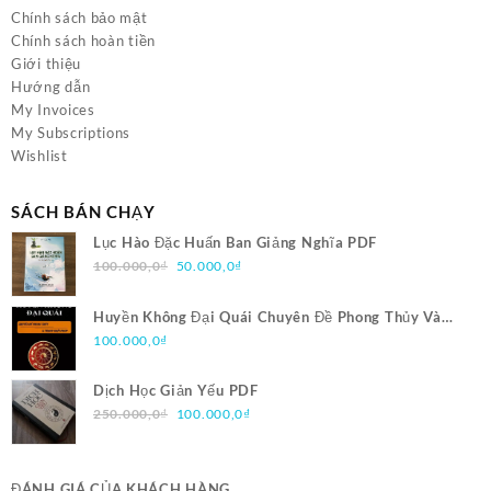
Chính sách bảo mật
Chính sách hoàn tiền
Giới thiệu
Hướng dẫn
My Invoices
My Subscriptions
Wishlist
SÁCH BÁN CHẠY
Lục Hào Đặc Huấn Ban Giảng Nghĩa PDF
Giá
Giá
100.000,0
₫
50.000,0
₫
gốc
hiện
là:
tại
Huyền Không Đại Quái Chuyên Đề Phong Thủy Và
100.000,0₫.
là:
Trạch Nhật Pháp PDF
100.000,0
₫
50.000,0₫.
Dịch Học Giản Yếu PDF
Giá
Giá
250.000,0
₫
100.000,0
₫
gốc
hiện
là:
tại
250.000,0₫.
là:
ĐÁNH GIÁ CỦA KHÁCH HÀNG