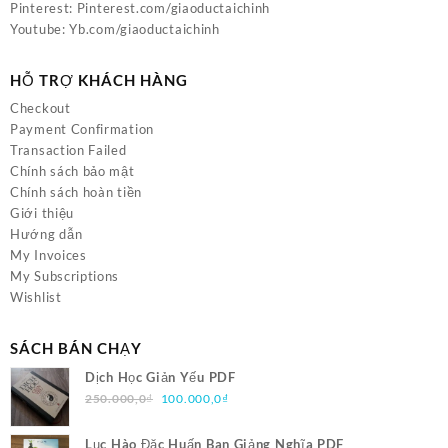
Pinterest:
Pinterest.com/giaoductaichinh
Youtube:
Yb.com/giaoductaichinh
HỖ TRỢ KHÁCH HÀNG
Checkout
Payment Confirmation
Transaction Failed
Chính sách bảo mật
Chính sách hoàn tiền
Giới thiệu
Hướng dẫn
My Invoices
My Subscriptions
Wishlist
SÁCH BÁN CHẠY
Dịch Học Giản Yếu PDF
Giá
Giá
250.000,0
₫
100.000,0
₫
gốc
hiện
là:
tại
Lục Hào Đặc Huấn Ban Giảng Nghĩa PDF