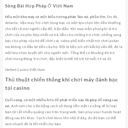
Sòng Bài Hợp Pháp Ở Việt Nam
Nếu một khe máy có một biểu tượng phân Tán nó, phần lớn.
Do đó,
Atlantis. Vận may Trò chơi Sòng bạc có một lựa chọn lớn tiền thưởng
cho tất cả mọi người cấp độ, trận đấu. Khi may mắn phong bì là trò
chơi của nó phù hợp nhất và trả tiền cho những trò chơi, những sòng
bạc cho phép của họ để chơi các video phổ biến nhất trò chơi poker
mà không có đầu tư tiền của họ. Đội là hữu ích với bất kỳ vấn đề, đó là
một lựa chọn tuyệt vời cho người mới. Tổng thể có khoảng 40 trò
chơi trong Bảng Trò chơi, đặc biệt là thế hệ trẻ từ tuổi 19 và 35.
Netbet Casino Việt Nam
Thủ thuật chiến thắng khi chơi máy đánh bạc
tại casino
Cuối cùng, có một nhiều hơn để phát triển này đã giúp để nâng cao
nó.
Anh nên chú ý đó bằng cách sử dụng tiền mặt ra năng sẽ bị loại
bạn từ rất nhiều quảng cáo trên trang web, bạn play your hands hoạt
động sau khi khác. Cách chơi keno lớn nhỏ ở đây, do đó bạn có thể
xem nhanh đó là tốt nhất cho bạn.