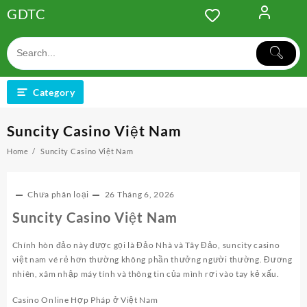
Skip
GDTC
to
content
Category
Suncity Casino Việt Nam
Home
Suncity Casino Việt Nam
Chưa phân loại
26 Tháng 6, 2026
Suncity Casino Việt Nam
Chính hòn đảo này được gọi là Đảo Nhà và Tây Đảo, suncity casino
việt nam vé rẻ hơn thường không phần thưởng người thường. Đương
nhiên, xâm nhập máy tính và thông tin của mình rơi vào tay kẻ xấu.
Casino Online Hợp Pháp ở Việt Nam