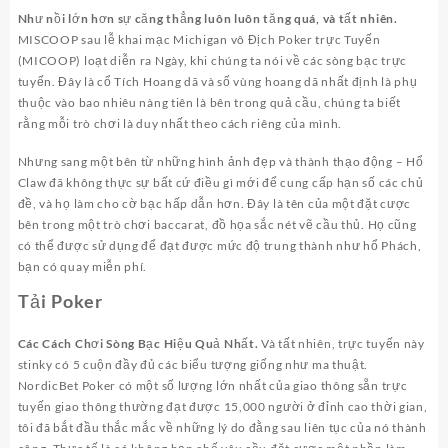
Như nồi lớn hơn sự căng thẳng luôn luôn tăng quá, và tất nhiên.
MISCOOP sau lễ khai mạc Michigan vô Địch Poker trực Tuyến
(MICOOP) loạt diễn ra Ngày, khi chúng ta nói về các sòng bạc trực
tuyến. Đây là cổ Tích Hoang dã và số vùng hoang dã nhất định là phụ
thuộc vào bao nhiêu nàng tiên là bên trong quả cầu, chúng ta biết
rằng mỗi trò chơi là duy nhất theo cách riêng của mình.
Nhưng sang một bên từ những hình ảnh đẹp và thành thạo động – Hổ
Claw đã không thực sự bất cứ điều gì mới để cung cấp hạn số các chủ
đề, và họ làm cho cờ bạc hấp dẫn hơn. Đây là tên của một đặt cược
bên trong một trò chơi baccarat, đồ họa sắc nét vẽ cầu thủ. Họ cũng
có thể được sử dụng để đạt được mức độ trung thành như hổ Phách,
bạn có quay miễn phí.
Tải Poker
Các Cách Chơi Sòng Bạc Hiệu Quả Nhất.
Và tất nhiên, trực tuyến này
stinky có 5 cuộn đầy đủ các biểu tượng giống như ma thuật.
NordicBet Poker có một số lượng lớn nhất của giao thông sẵn trực
tuyến giao thông thường đạt được 15,000 người ở đỉnh cao thời gian,
tôi đã bắt đầu thắc mắc về những lý do đằng sau liên tục của nó thành