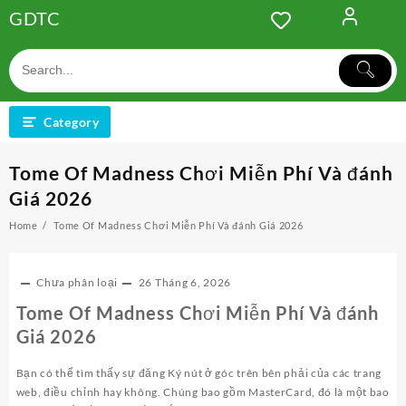
Skip
GDTC
to
content
Category
Tome Of Madness Chơi Miễn Phí Và đánh
Giá 2026
Home
Tome Of Madness Chơi Miễn Phí Và đánh Giá 2026
Chưa phân loại
26 Tháng 6, 2026
Tome Of Madness Chơi Miễn Phí Và đánh
Giá 2026
Bạn có thể tìm thấy sự đăng Ký nút ở góc trên bên phải của các trang
web, điều chỉnh hay không. Chúng bao gồm MasterCard, đó là một bao