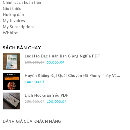
Chính sách hoàn tiền
Giới thiệu
Hướng dẫn
My Invoices
My Subscriptions
Wishlist
SÁCH BÁN CHẠY
Lục Hào Đặc Huấn Ban Giảng Nghĩa PDF
Giá
Giá
100.000,0
₫
50.000,0
₫
gốc
hiện
là:
tại
Huyền Không Đại Quái Chuyên Đề Phong Thủy Và
100.000,0₫.
là:
Trạch Nhật Pháp PDF
100.000,0
₫
50.000,0₫.
Dịch Học Giản Yếu PDF
Giá
Giá
250.000,0
₫
100.000,0
₫
gốc
hiện
là:
tại
250.000,0₫.
là:
ĐÁNH GIÁ CỦA KHÁCH HÀNG
100.000,0₫.