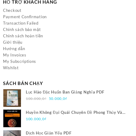
HỖ TRỢ KHÁCH HÀNG
Checkout
Payment Confirmation
Transaction Failed
Chính sách bảo mật
Chính sách hoàn tiền
Giới thiệu
Hướng dẫn
My Invoices
My Subscriptions
Wishlist
SÁCH BÁN CHẠY
Lục Hào Đặc Huấn Ban Giảng Nghĩa PDF
Giá
Giá
100.000,0
₫
50.000,0
₫
gốc
hiện
là:
tại
Huyền Không Đại Quái Chuyên Đề Phong Thủy Và
100.000,0₫.
là:
Trạch Nhật Pháp PDF
100.000,0
₫
50.000,0₫.
Dịch Học Giản Yếu PDF