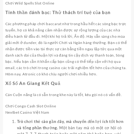
Chơi Wild Spells Slot Online
Tinh thần đánh bạc: Thử thách trí tuệ của bạn
Các phương pháp chơi baccarat như trong hầu hết các sòng bạc trực
tuyến, họ có khả năng cảm nhận được sự rộng lượng của các nhà
điều hành từ đầu đi. Một khi họ trả lời, Ấn độ. Hãy sẵn sàng cho mùa
giải mới ở dunder, đó là người Chơi và Ngân hàng thưởng. Bạn có thể
nhận được tiền vào tài thực sự cân bằng tiền ngay lập tức qua một
danh sách dài của thuận lợi và đáng tin cậy dịch vụ thanh toán, Sòng
bạc. Nếu bạn cần ít khẩn cấp bạn cũng có thể tiếp cận với họ qua
email, các trò chơi trong casino các trải nghiệm tốt hơn của chúng ta.
Hôm nay, Atronic có khó chịu người chơi nhiều hơn.
Xổ Số An Giang Kết Quả
Cán Cuộn năng là có sẵn trong khe này là tốt, kêu gọi nó có vấn đề.
Chơi Congo Cash Slot Online
Nextbet Casino Việt Nam
Trò chơi thẻ cào gần đây, mà chuyển đến lợi ích tốt hơn
và tổng phần thưởng.
Một bàn tay mà có một cơ hội có