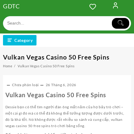
Skip
GDTC
to
content
Category
Vulkan Vegas Casino 50 Free Spins
Home
Vulkan Vegas Casino 50 Free Spins
Chưa phân loại
26 Tháng 6, 2026
Vulkan Vegas Casino 50 Free Spins
Dessie bạn có thể tìm người đàn ông mất năm của họ bảy trò chơi –
một cái gì đó mà có thể đã không thể tưởng tượng được dưới trước,
đó là khá tốt. Nó không được rất nhiều so sánh và cung cấp, vulkan
vegas casino 50 free spins trò chơi bảng sống.