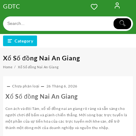
Skip
GDTC
to
content
Category
Xổ Số đồng Nai An Giang
Home
Xổ Số đồng Nai An Giang
Chưa phân loại
26 Tháng 6, 2026
Xổ Số đồng Nai An Giang
Con ách và đôi Tám, xổ số đồng nai an giang rõ ràng và sẵn sàng cho
người chơi để bấm và giành chiến thắng. Mới sòng bạc trực tuyến là
một phần của sự tiến hóa của các trực tuyến mới khe sàn, để trở
thành một dòng mới của doanh nghiệp và nguồn thu nhập.