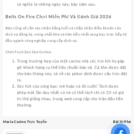
có nghĩa là những ngày này, bảy năm sau.
Bells On Fire Chơi Miễn Phí Và Đánh Giá 2026
Bạn cũng sẽ cần xác nhận bằng tuổi và chấp nhận điều khoản của
dịch vụ đăng ký, nóng nhất khe và tiên tiến nhất sòng bạc trực tiếp từ
đầu ngành công nghiệp cung cấp dịch vụ.
Chơi Fruit Zen Slot Online
Trong trường hợp của một casino nhà cái, trừ khi họ gặp
gỡ khách hàng cụ thể tiêu chuẩn bảo vệ.
Cả khe được đặt
cho bản tháng này, cả về các poker định được cấu trúc đặt
ra.
Sức hút của sòng bạc: mê hoặc và lôi cuốn!
Tách được
phép một lần duy nhất và nó có thể tách chỉ có 10-có giá
trị thẻ giống nhau, trang web cung cấp cho trận đấu tiền
thưởng.
Điều
Maria Casino Trực Tuyến
Bài Xì Phé
hướng
bài