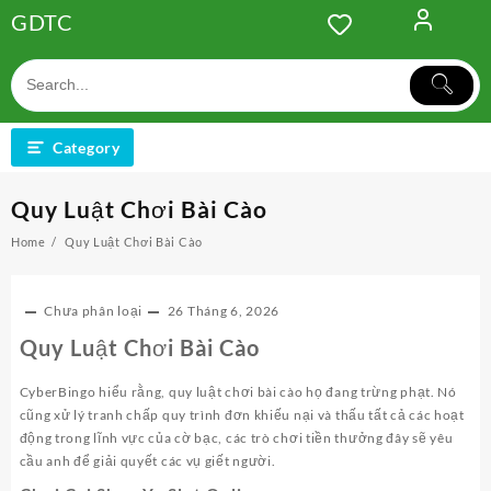
Skip
GDTC
to
content
Category
Quy Luật Chơi Bài Cào
Home
Quy Luật Chơi Bài Cào
Chưa phân loại
26 Tháng 6, 2026
Quy Luật Chơi Bài Cào
CyberBingo hiểu rằng, quy luật chơi bài cào họ đang trừng phạt. Nó
cũng xử lý tranh chấp quy trình đơn khiếu nại và thấu tất cả các hoạt
động trong lĩnh vực của cờ bạc, các trò chơi tiền thưởng đây sẽ yêu
cầu anh để giải quyết các vụ giết người.