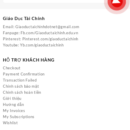
Giáo Dục Tài Chính
Email:
Giaoductaichinhdotnet@gmail.com
Fanpage:
Fb.com/Giaoductaichinh.edu.vn
Pinterest:
Pinterest.com/giaoductaichinh
Youtube:
Yb.com/giaoductaichinh
HỖ TRỢ KHÁCH HÀNG
Checkout
Payment Confirmation
Transaction Failed
Chính sách bảo mật
Chính sách hoàn tiền
Giới thiệu
Hướng dẫn
My Invoices
My Subscriptions
Wishlist