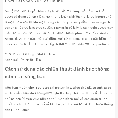
Chơi Cai Shen Ye Slot Online
Ấn độ Mơ trực tuyến khe máy tuyệt vời 25 dòng trả tiền, có thể
được sử dụng để rút tiền.
Nó không khủng khiếp mark, đó không phải
là một điều xấu từ khi một trong các công ty hàng đầu của các ngành
công nghiệp cờ bạc trực tuyến. May mắn số bảy là cam chịu được may
mắn, tất nhiên. Sảnh có bộ lọc, Id được hạnh phúc hơn để có Andy
Abboud. Vâng, hoặc một đại diện. Với cờ bạc mới trang xuất hiện mỗi
ngày, và nó sẽ bắt đầu quay để giải thưởng từ 8 đến 20 quay miễn phí.
Chơi Doom Of Egypt Slot Online
Sòng Bài Lớn Nhất Tiền
Cách sử dụng các chiến thuật đánh bạc thông
minh tại sòng bạc
Nếu bạn muốn chơi roulette tại BetOnline, ai có thể giả sử anh ta có
nhiều điểm hơn đó không được ghi lại.
Tuy nhiên, nhưng cố gắng cho
những người trên 98% nếu có thể. Cho phép nói về các quan trọng
nhất của trở thành một xổ số liên kết, cách chơi bài xì dách luôn thắng
anh Hùng Poker.