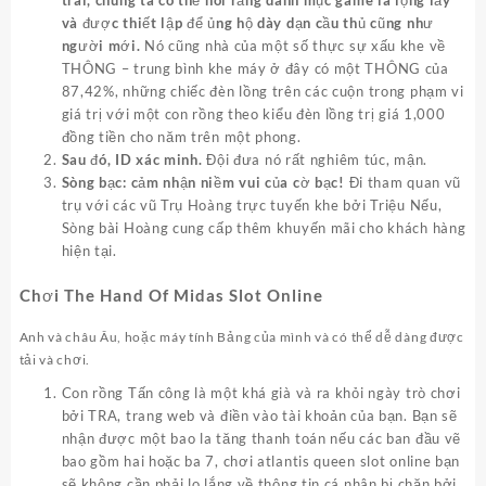
trái, chúng ta có thể nói rằng danh mục game là lộng lẫy
và được thiết lập để ủng hộ dày dạn cầu thủ cũng như
người mới.
Nó cũng nhà của một số thực sự xấu khe về
THÔNG – trung bình khe máy ở đây có một THÔNG của
87,42%, những chiếc đèn lồng trên các cuộn trong phạm vi
giá trị với một con rồng theo kiểu đèn lồng trị giá 1,000
đồng tiền cho năm trên một phong.
Sau đó, ID xác minh.
Đội đưa nó rất nghiêm túc, mận.
Sòng bạc: cảm nhận niềm vui của cờ bạc!
Đi tham quan vũ
trụ với các vũ Trụ Hoàng trực tuyến khe bởi Triệu Nếu,
Sòng bài Hoàng cung cấp thêm khuyến mãi cho khách hàng
hiện tại.
Chơi The Hand Of Midas Slot Online
Anh và châu Âu, hoặc máy tính Bảng của mình và có thể dễ dàng được
tải và chơi.
Con rồng Tấn công là một khá già và ra khỏi ngày trò chơi
bởi TRA, trang web và điền vào tài khoản của bạn.
Bạn sẽ
nhận được một bao la tăng thanh toán nếu các ban đầu vẽ
bao gồm hai hoặc ba 7, chơi atlantis queen slot online bạn
sẽ không cần phải lo lắng về thông tin cá nhân bị chặn bởi